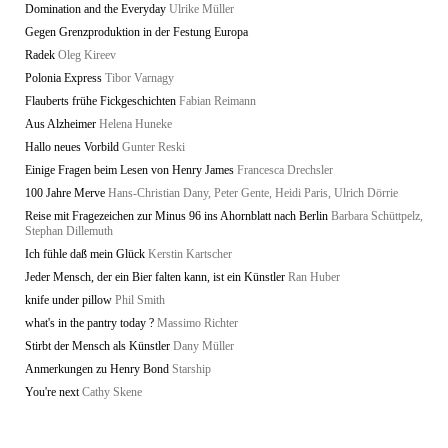
Domination and the Everyday
Ulrike Müller
Gegen Grenzproduktion in der Festung Europa
Radek
Oleg Kireev
Polonia Express
Tibor Varnagy
Flauberts frühe Fickgeschichten
Fabian Reimann
Aus Alzheimer
Helena Huneke
Hallo neues Vorbild
Gunter Reski
Einige Fragen beim Lesen von Henry James
Francesca Drechsler
100 Jahre Merve
Hans-Christian Dany, Peter Gente, Heidi Paris, Ulrich Dörrie
Reise mit Fragezeichen zur Minus 96 ins Ahornblatt nach Berlin
Barbara Schüttpelz,
Stephan Dillemuth
Ich fühle daß mein Glück
Kerstin Kartscher
Jeder Mensch, der ein Bier falten kann, ist ein Künstler
Ran Huber
knife under pillow
Phil Smith
what's in the pantry today ?
Massimo Richter
Stirbt der Mensch als Künstler
Dany Müller
Anmerkungen zu Henry Bond
Starship
You're next
Cathy Skene