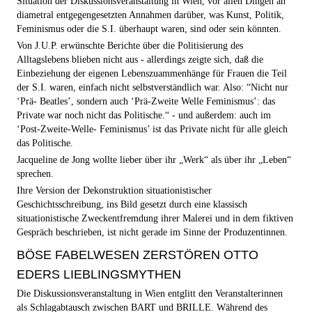
Situation der Diskussionsveranstaltung in Wien, vor allen Dingen an
diametral entgegengesetzten Annahmen darüber, was Kunst, Politik,
Feminismus oder die S.I. überhaupt waren, sind oder sein könnten.
Von J.U.P. erwünschte Berichte über die Politisierung des
Alltagslebens blieben nicht aus - allerdings zeigte sich, daß die
Einbeziehung der eigenen Lebenszuammenhänge für Frauen die Teil
der S.I. waren, einfach nicht selbstverständlich war. Also: “Nicht nur
‘Prä- Beatles’, sondern auch ‘Prä-Zweite Welle Feminismus’: das
Private war noch nicht das Politische.“ - und außerdem: auch im
‘Post-Zweite-Welle- Feminismus’ ist das Private nicht für alle gleich
das Politische.
Jacqueline de Jong wollte lieber über ihr „Werk“ als über ihr „Leben“
sprechen.
Ihre Version der Dekonstruktion situationistischer
Geschichtsschreibung, ins Bild gesetzt durch eine klassisch
situationistische Zweckentfremdung ihrer Malerei und in dem fiktiven
Gespräch beschrieben, ist nicht gerade im Sinne der Produzentinnen.
BÖSE FABELWESEN ZERSTÖREN OTTO
EDERS LIEBLINGSMYTHEN
Die Diskussionsveranstaltung in Wien entglitt den Veranstalterinnen
als Schlagabtausch zwischen BART und BRILLE. Während des