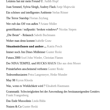
Letztens hat mir mein Freund U.
Judith Hopf
Joan Semmel, Sylvia Sleigh, Audrey Flack
Antje Majewski
Ein schönes und intelligentes Ambiente
Stefan Römer
The Terror Starship
Florian Zeyfang
Wer ruft das Off von außen ?
Ariane Müller
gentrifikation / nullpunkt / broken windows*
Nicolas Siepen
„Die Beute“ - Relaunch
Sabeth Buchmann
Woher man denn kommt
Isabelle Graw
SituationistInnen und andere ...
Katrin Pesch
Immer noch Jim Dines Mülleimer
Gunter Reski
Futura 2000
Axel John Wieder, Christian Flamm
Der NINA TEMPEL und HUCKS HAUS
Elke aus dem Moore
Primärfarben anscheinend verboten
Gunter Reski
Todesenthusiasten
Petra Langemeyer, Heike Munder
May 98
Kyron Khosla
Was, wenn es Wirklichkeit wird ?
Elisabeth Hautmann
Grammatik: Schwierigkeiten bei der Anwendung des besitzanzeigenden Genitivs
Frank Frangenberg
Das Ende Mussolinis
Linda Bilda
Nutzen & Co
Gunter Reski