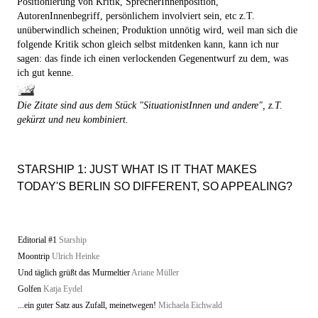
Positionierung von Kritik, SprecherInnenposition,
AutorenInnenbegriff, persönlichem involviert sein, etc z.T.
unüberwindlich scheinen; Produktion unnötig wird, weil man sich die
folgende Kritik schon gleich selbst mitdenken kann, kann ich nur
sagen: das finde ich einen verlockenden Gegenentwurf zu dem, was
ich gut kenne.
Die Zitate sind aus dem Stück "SituationistInnen und andere", z.T.
gekürzt und neu kombiniert.
STARSHIP 1: JUST WHAT IS IT THAT MAKES
TODAY'S BERLIN SO DIFFERENT, SO APPEALING?
Editorial #1
Starship
Moontrip
Ulrich Heinke
Und täglich grüßt das Murmeltier
Ariane Müller
Golfen
Katja Eydel
...ein guter Satz aus Zufall, meinetwegen!
Michaela Eichwald