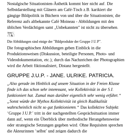
Nostalgische Situationisten-Ästhetik kommt hier nicht auf. Die
Selbstdarstellung mit Gläsern am Café-Tisch z.B. karikiert die
gängige Bildpolitik in Büchern von und über die Situationisten; die
Referenz aufs altbekannte Café Moineau - Abbildungen mit den
üblichen Verdächtigen samt „Unbekannten“ ist nicht zu übersehen.
Die Abbildungen sind einige der "Bildprodukte der Gruppe J.U.P".
Die fotographischen Abbildungen geben Einblick in die
Produktionsweisen (Diskussion, beteiligte Personen, Photo- und
Videodokumentation, etc.); durch das Nachzeichen der Photographien
wird die Arbeit fiktionalisiert, Distanz hergestellt.
GRUPPE J.U.P. - JANE. ULRIKE. PATRICIA.
„Also gerade im Hinblick auf unsere Situation in der Freien Klasse
finde ich das schon sehr interessant, wie Kollektivität in der S.I.
funktioniert hat. Zumal man darüber eigentlich sehr wenig erfährt.“
„Sonst würde der Mythos Kollektivität ist gleich Radikalität
wahrscheinlich nicht so gut funktionieren.“
Das kollektive Subjekt
‘Gruppe J.U.P.’ tritt in der nachgestellten Gesprächsituation immer
dann auf, wenn ein Überblick über methodische Herangehensweise
oder strategische Setzungen gegeben wird. Ohne Requisiten sprechen
die Akteurinnen ‘selbst’ und zeigen dadurch die