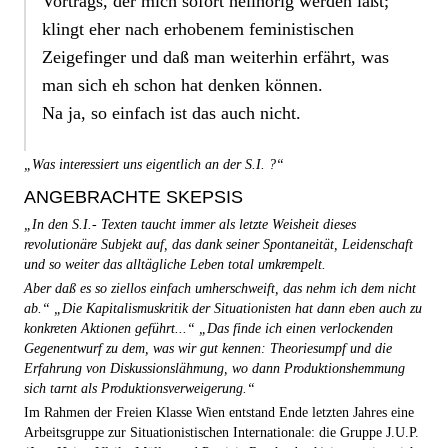
Vortrags, der mich sofort hellhörig werden läßt;
klingt eher nach erhobenem feministischen
Zeigefinger und daß man weiterhin erfährt, was
man sich eh schon hat denken können.
Na ja, so einfach ist das auch nicht.
„Was interessiert uns eigentlich an der S.I. ?“
ANGEBRACHTE SKEPSIS
„In den S.I.- Texten taucht immer als letzte Weisheit dieses
revolutionäre Subjekt auf, das dank seiner Spontaneität, Leidenschaft
und so weiter das alltägliche Leben total umkrempelt.
Aber daß es so ziellos einfach umherschweift, das nehm ich dem nicht
ab.“ „Die Kapitalismuskritik der Situationisten hat dann eben auch zu
konkreten Aktionen geführt...“ „Das finde ich einen verlockenden
Gegenentwurf zu dem, was wir gut kennen: Theoriesumpf und die
Erfahrung von Diskussionslähmung, wo dann Produktionshemmung
sich tarnt als Produktionsverweigerung.“
Im Rahmen der Freien Klasse Wien entstand Ende letzten Jahres eine
Arbeitsgruppe zur Situationistischen Internationale: die Gruppe J.U.P.