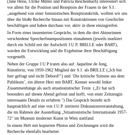
(Jane Heiss, Ulrike Müller und Patricia Reschenbach) interessiert sich
vor allem für die Position und Rezeption der Frauen in der S.I.:
„ausgehend von einer feministischen Rezeptionskritik, wollten wir uns
über die bloße Recherche hinaus mit Konstruktionen von Geschichte
beschäftigen und haben durchaus vor, aktiv in diese einzugreifen.
In Form eines inszenierten Gesprächs, in dem die drei Akteurinnen
verschiedene SprecherInnenpositionen einnahmen (jeweils markiert
durch ein Schild mit der Aufschrift J.U.P, BRILLE oder BART),
wurden die Entwicklung und die Ergebnisse ihrer Beschäftigung
vorgestellt.
Neben der Gruppe J.U.P traten also auf: Jaqueline de Jong,
Künstlerin; von 1959-1962 Mitglied der S.I. als BRILLE („Ich bin
hier gefragt und nicht Debord!“) und ‘Die kritische Stimme aus dem
Publikum’; ein älterer Herr mit BART, Kenner sowohl linker
Zusammenhänge als auch situationistischer Texte. („Er hat sich
besonders auf diesen Abend gefreut und hofft, von einer Zeitzeugin
interessante Details zu erfahren.“) Das Gespräch bezieht sich
hauptsächlich auf eine von J.U.P. initiierte Diskussionsveranstaltung,
die im Rahmen der Ausstellung „Situationistische Internationale 1957-
72“ im Museum moderner Kunst in Wien stattfand.
In einem Heft mit kopierten Photos und Zeichnungen wird die
Recherche ebenfalls bearbeitet.