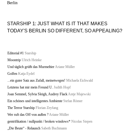
Berlin
STARSHIP 1: JUST WHAT IS IT THAT MAKES
TODAY'S BERLIN SO DIFFERENT, SO APPEALING?
Editorial #1
Starship
Moontrip
Ulrich Heinke
Und täglich grüßt das Murmeltier
Ariane Müller
Golfen
Katja Eydel
...ein guter Satz aus Zufall, meinetwegen!
Michaela Eichwald
Letztens hat mir mein Freund U.
Judith Hopf
Joan Semmel, Sylvia Sleigh, Audrey Flack
Antje Majewski
Ein schönes und intelligentes Ambiente
Stefan Römer
The Terror Starship
Florian Zeyfang
Wer ruft das Off von außen ?
Ariane Müller
gentrifikation / nullpunkt / broken windows*
Nicolas Siepen
„Die Beute“ - Relaunch
Sabeth Buchmann