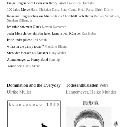
Einige Fragen beim Lesen von Henry James
Francesca Drechsler
100 Jahre Merve
Hans-Christian Dany, Peter Gente, Heidi Paris, Ulrich Dörrie
Reise mit Fragezeichen zur Minus 96 ins Ahornblatt nach Berlin
Barbara Schüttpelz,
Stephan Dillemuth
Ich fühle daß mein Glück
Kerstin Kartscher
Jeder Mensch, der ein Bier falten kann, ist ein Künstler
Ran Huber
knife under pillow
Phil Smith
what's in the pantry today ?
Massimo Richter
Stirbt der Mensch als Künstler
Dany Müller
Anmerkungen zu Henry Bond
Starship
You're next
Cathy Skene
Domination and the Everyday
Todesenthusiasten
Petra
Ulrike Müller
Langemeyer, Heike Munder