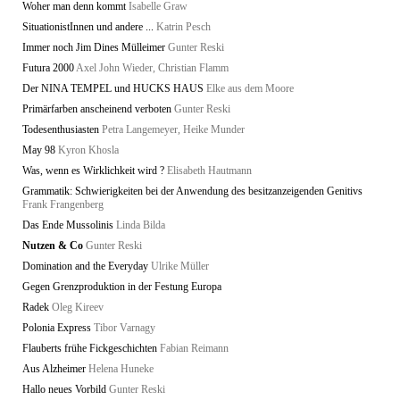
Woher man denn kommt
Isabelle Graw
SituationistInnen und andere ...
Katrin Pesch
Immer noch Jim Dines Mülleimer
Gunter Reski
Futura 2000
Axel John Wieder, Christian Flamm
Der NINA TEMPEL und HUCKS HAUS
Elke aus dem Moore
Primärfarben anscheinend verboten
Gunter Reski
Todesenthusiasten
Petra Langemeyer, Heike Munder
May 98
Kyron Khosla
Was, wenn es Wirklichkeit wird ?
Elisabeth Hautmann
Grammatik: Schwierigkeiten bei der Anwendung des besitzanzeigenden Genitivs
Frank Frangenberg
Das Ende Mussolinis
Linda Bilda
Nutzen & Co
Gunter Reski
Domination and the Everyday
Ulrike Müller
Gegen Grenzproduktion in der Festung Europa
Radek
Oleg Kireev
Polonia Express
Tibor Varnagy
Flauberts frühe Fickgeschichten
Fabian Reimann
Aus Alzheimer
Helena Huneke
Hallo neues Vorbild
Gunter Reski