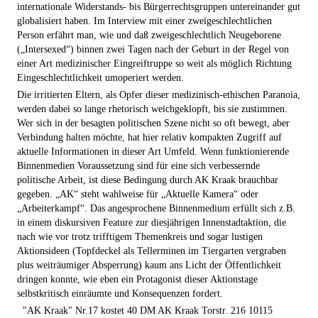
internationale Widerstands- bis Bürgerrechtsgruppen untereinander gut
globalisiert haben. Im Interview mit einer zweigeschlechtlichen
Person erfährt man, wie und daß zweigeschlechtlich Neugeborene
(„Intersexed“) binnen zwei Tagen nach der Geburt in der Regel von
einer Art medizinischer Eingreiftruppe so weit als möglich Richtung
Eingeschlechtlichkeit umoperiert werden.
Die irritierten Eltern, als Opfer dieser medizinisch-ethischen Paranoia,
werden dabei so lange rhetorisch weichgeklopft, bis sie zustimmen.
Wer sich in der besagten politischen Szene nicht so oft bewegt, aber
Verbindung halten möchte, hat hier relativ kompakten Zugriff auf
aktuelle Informationen in dieser Art Umfeld. Wenn funktionierende
Binnenmedien Voraussetzung sind für eine sich verbessernde
politische Arbeit, ist diese Bedingung durch AK Kraak brauchbar
gegeben. „AK“ steht wahlweise für „Aktuelle Kamera“ oder
„Arbeiterkampf“. Das angesprochene Binnenmedium erfüllt sich z.B.
in einem diskursiven Feature zur diesjährigen Innenstadtaktion, die
nach wie vor trotz trifftigem Themenkreis und sogar lustigen
Aktionsideen (Topfdeckel als Tellerminen im Tiergarten vergraben
plus weiträumiger Absperrung) kaum ans Licht der Öffentlichkeit
dringen konnte, wie eben ein Protagonist dieser Aktionstage
selbstkritisch einräumte und Konsequenzen fordert.
"AK Kraak" Nr.17 kostet 40 DM AK Kraak Torstr. 216 10115