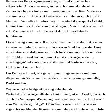
flanierendes Reportagemagazin über, mit und von einer best.
aufgeklärten Autonomenszene, in der sich niemand mehr ohne
Zähneknirschen als AutonomeR bezeichnen würde. Kein Moderator
und immer ca. fünf bis acht Beiträge im Zeitrahmen von 60 bis 90
Minuten. Die vielleicht befürchtete Linkskitsch-Feuerspuck-Ästhetik
kommt kaum vor. Bilder zum diesjährigen 1.Mai-Ritual tauchen nicht
auf. Man wird auch nicht überrascht durch filmästhetische
Irritationen.
Etwas trashig anmutende 3D-Logoanimationen sind die Spitze eines
ästhetischen Eisbergs, der vom innovativen Grad her in erster Linie
informationsund diskussionspolitisch funktionieren möchte und das
tut. Publikum wird be- und gesucht an Vorführungsabenden in
einschlägigen/ bekannten Veranstaltungs- und Gastronomieorten,
künftig nicht nur in Berlin.
Ein Beitrag schildert, wie gezielt Raumpflegekonzerne mit dem
illegalisierten Status von EinwandererInnen schweinesystemmäßig
Profit machen.
Wie verschärfte Asylgesetzgebung nebenbei als
Wirtschaftsförderungsmaßnahme funktioniert, ist ein Aspekt, der auch
durch die Sans-papier-Bewegung herausgearbeitet wurde. Ein Bericht
zum Welthandelsgipfel „WTO“ in Genf verdeutlicht u.a. wie sich
angesichts neoliberaler Konzentrationsstreben auch unterschiedlichste