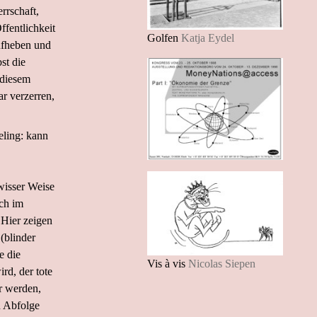
errschaft,
ffentlichkeit
Golfen
Katja Eydel
Aufheben und
st die
 diesem
ar verzerren,
eling: kann
wisser Weise
och im
 Hier zeigen
(blinder
e die
Vis à vis
Nicolas Siepen
rd, der tote
r werden,
n Abfolge