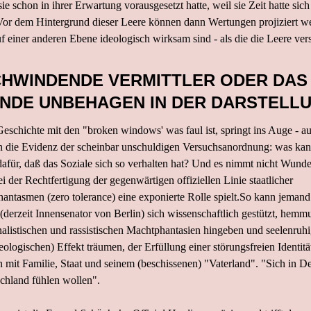
sie schon in ihrer Erwartung vorausgesetzt hatte, weil sie Zeit hatte sich
or dem Hintergrund dieser Leere können dann Wertungen projiziert we
 einer anderen Ebene ideologisch wirksam sind - als die die Leere ver
HWINDENDE VERMITTLER ODER DAS
NDE UNBEHAGEN IN DER DARSTELL
eschichte mit den "broken windows' was faul ist, springt ins Auge - a
n die Evidenz der scheinbar unschuldigen Versuchsanordnung: was kan
 dafür, daß das Soziale sich so verhalten hat? Und es nimmt nicht Wunde
i der Rechtfertigung der gegenwärtigen offiziellen Linie staatlicher
hantasmen (zero tolerance) eine exponierte Rolle spielt.So kann jeman
erzeit Innensenator von Berlin) sich wissenschaftlich gestützt, hemm
nalistischen und rassistischen Machtphantasien hingeben und seelenruh
deologischen) Effekt träumen, der Erfüllung einer störungsfreien Identitä
on mit Familie, Staat und seinem (beschissenen) "Vaterland". "Sich in D
chland fühlen wollen".