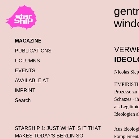
gentr
wind
MAGAZINE
VERWE
PUBLICATIONS
IDEOLO
COLUMNS
EVENTS
Nicolas Sie
AVAILABLE AT
EMPIRISTISCH
IMPRINT
Prozesse zu 
Schatzes - i
Search
als Legitimi
Ideologien a
STARSHIP 1: JUST WHAT IS IT THAT
Aus ideologi
MAKES TODAY'S BERLIN SO
komplementär