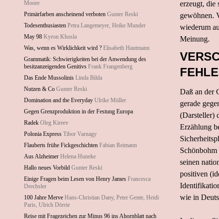
Moore
erzeugt, die 
Primärfarben anscheinend verboten
Gunter Reski
gewöhnen. V
Todesenthusiasten
Petra Langemeyer, Heike Munder
wiederum auf
May 98
Kyron Khosla
Meinung.
Was, wenn es Wirklichkeit wird ?
Elisabeth Hautmann
VERSC
Grammatik: Schwierigkeiten bei der Anwendung des
besitzanzeigenden Genitivs
Frank Frangenberg
FEHLE
Das Ende Mussolinis
Linda Bilda
Nutzen & Co
Gunter Reski
Daß an der G
Domination and the Everyday
Ulrike Müller
gerade gege
Gegen Grenzproduktion in der Festung Europa
(Darsteller)
Radek
Oleg Kireev
Erzählung be
Polonia Express
Tibor Varnagy
Sicherheitsp
Flauberts frühe Fickgeschichten
Fabian Reimann
Schönbohm (d
Aus Alzheimer
Helena Huneke
seinen natio
Hallo neues Vorbild
Gunter Reski
positiven (i
Einige Fragen beim Lesen von Henry James
Francesca
Identifikati
Drechsler
wie in Deuts
100 Jahre Merve
Hans-Christian Dany, Peter Gente, Heidi
Paris, Ulrich Dörrie
Reise mit Fragezeichen zur Minus 96 ins Ahornblatt nach