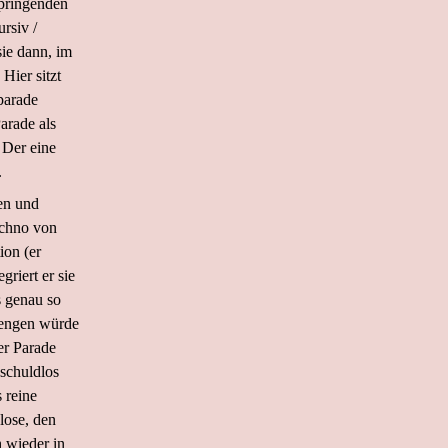
springenden
rsiv /
ie dann, im
Hier sitzt
parade
arade als
 Der eine
.
en und
echno von
ion (er
riert er sie
s genau so
rengen würde
er Parade
'schuldlos
 reine
zlose, den
h wieder in