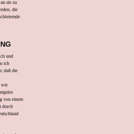
 an sie zu
rden, die
schleiernde
UNG
uch und
n ich
r, daß die
d wie
ungslos
ig von einem
t durch
eutschland