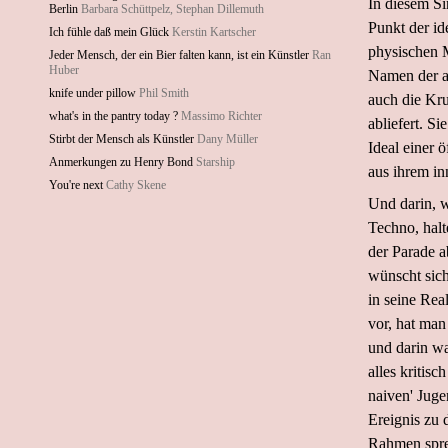
In diesem Si
Berlin
Barbara Schüttpelz, Stephan Dillemuth
Punkt der id
Ich fühle daß mein Glück
Kerstin Kartscher
physischen M
Jeder Mensch, der ein Bier falten kann, ist ein Künstler
Ran
Huber
Namen der al
knife under pillow
Phil Smith
auch die Kr
what's in the pantry today ?
Massimo Richter
abliefert. S
Stirbt der Mensch als Künstler
Dany Müller
Ideal einer 
Anmerkungen zu Henry Bond
Starship
aus ihrem in
You're next
Cathy Skene
Und darin, 
Techno, hal
der Parade a
wünscht sich
in seine Rea
vor, hat man
und darin wa
alles kritisc
naiven' Juge
Ereignis zu d
Rahmen spren