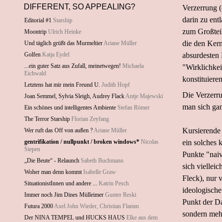
DIFFERENT, SO APPEALING?
Verzerrung (d
darin zu ent
Editorial #1
Starship
zum Großteil
Moontrip
Ulrich Heinke
die den Kern
Und täglich grüßt das Murmeltier
Ariane Müller
Golfen
Katja Eydel
absurdesten
...ein guter Satz aus Zufall, meinetwegen!
Michaela
"Wirklichkei
Eichwald
konstituieren
Letztens hat mir mein Freund U.
Judith Hopf
Die Verzerru
Joan Semmel, Sylvia Sleigh, Audrey Flack
Antje Majewski
man sich gan
Ein schönes und intelligentes Ambiente
Stefan Römer
The Terror Starship
Florian Zeyfang
Kursierende 
Wer ruft das Off von außen ?
Ariane Müller
gentrifikation / nullpunkt / broken windows*
Nicolas
ein solches 
Siepen
Punkte "naiv
„Die Beute“ - Relaunch
Sabeth Buchmann
sich viellei
Woher man denn kommt
Isabelle Graw
Fleck), nur 
SituationistInnen und andere ...
Katrin Pesch
ideologische
Immer noch Jim Dines Mülleimer
Gunter Reski
Punkt der Da
Futura 2000
Axel John Wieder, Christian Flamm
sondern mehr
Der NINA TEMPEL und HUCKS HAUS
Elke aus dem