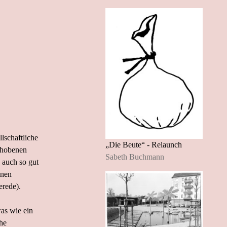
lschaftliche
„Die Beute“ - Relaunch
gehobenen
Sabeth Buchmann
 auch so gut
inen
erede).
was wie ein
he