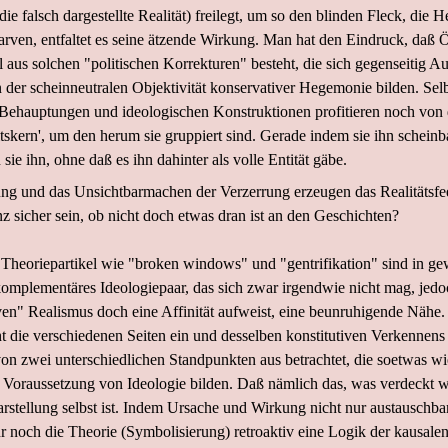
ie falsch dargestellte Realität) freilegt, um so den blinden Fleck, die H
larven, entfaltet es seine ätzende Wirkung. Man hat den Eindruck, daß Ö
 aus solchen "politischen Korrekturen" besteht, die sich gegenseitig 
 der scheinneutralen Objektivität konservativer Hegemonie bilden. Selb
 Behauptungen und ideologischen Konstruktionen profitieren noch von
tskern', um den herum sie gruppiert sind. Gerade indem sie ihn scheinb
 sie ihn, ohne daß es ihn dahinter als volle Entität gäbe.
ng und das Unsichtbarmachen der Verzerrung erzeugen das Realitätsfe
z sicher sein, ob nicht doch etwas dran ist an den Geschichten?
Theoriepartikel wie "broken windows" und "gentrifikation" sind in ge
komplementäres Ideologiepaar, das sich zwar irgendwie nicht mag, jed
en" Realismus doch eine Affinität aufweist, eine beunruhigende Nähe.
cht die verschiedenen Seiten ein und desselben konstitutiven Verkennens 
von zwei unterschiedlichen Standpunkten aus betrachtet, die soetwas wi
 Voraussetzung von Ideologie bilden. Daß nämlich das, was verdeckt wi
rstellung selbst ist. Indem Ursache und Wirkung nicht nur austauschba
 noch die Theorie (Symbolisierung) retroaktiv eine Logik der kausale