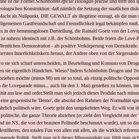
nne ist die Formel
SchönbohmOfficial Hooligan
präzise und trifft den 
eologischen Konstruktion: daß nämlich die Setzung der staatlichen disku
acht als Nullpunkt, DIE GEWALT als illegitime erzeugt, als die man s
lgemeinen Gastfreundschaft und Freundlichkeit legal bekämpfen muß. 
ux in der hemmungslosen Darstellung, die Rainald Goetz von der Love
ie ist nahezu identisch mit z.B. der Schönbohms. Beide feiern die Love-P
öffentlichen Demonstration - als positive Verkörperung von Demokratie.
nersten Innerlichkeitskern heraus, der Andere oben von der Siegessäule
wo sie sich scharf unterscheiden, in Beurteilung und Konsum von Drog
ten sie eigentlich Händchen. Wieso? Indem Schönbohm Drogen und T
bziehen möchte (minus 98) um sie so total, als einzig politische Opposit
 die Loveparade minus... auch für den 1. Mai) genießen zu können, integ
lität aus law and order.Stellt man sich jedoch dieses Produkt nach minu
 eine gespenstische 'Demo', die absolut den Rahmen der Normalität sp
hrlich politisch wäre. Goetz geht den umgekehrten Weg. Er will von d
h politische, die ganze Theorie abziehen (er zieht den Vergleicht mit der 
nd im NS, die von der braunen Politsoße beschmutzt wurde), um so das
estillieren, den totalen Fun von allen mit allen, als die wirklich referen
gende Politik. Stellt man sich dieses Minusprodukt vor, fühlt man sic