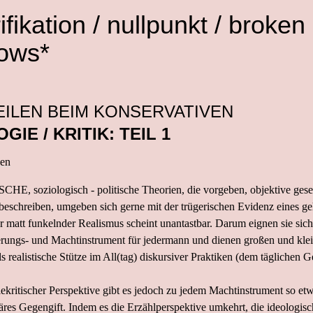
ifikation / nullpunkt / broken
ows*
ILEN BEIM KONSERVATIVEN
GIE / KRITIK: TEIL 1
pen
E, soziologisch - politische Theorien, die vorgeben, objektive gesel
beschreiben, umgeben sich gerne mit der trügerischen Evidenz eines 
hr matt funkelnder Realismus scheint unantastbar. Darum eignen sie sich
erungs- und Machtinstrument für jedermann und dienen großen und kle
ls realistische Stütze im All(tag) diskursiver Praktiken (dem täglichen G
ekritischer Perspektive gibt es jedoch zu jedem Machtinstrument so et
es Gegengift. Indem es die Erzählperspektive umkehrt, die ideologisc