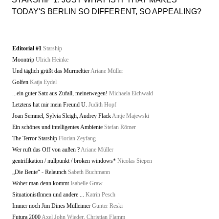
TODAY'S BERLIN SO DIFFERENT, SO APPEALING?
Editorial #1
Starship
Moontrip
Ulrich Heinke
Und täglich grüßt das Murmeltier
Ariane Müller
Golfen
Katja Eydel
...ein guter Satz aus Zufall, meinetwegen!
Michaela Eichwald
Letztens hat mir mein Freund U.
Judith Hopf
Joan Semmel, Sylvia Sleigh, Audrey Flack
Antje Majewski
Ein schönes und intelligentes Ambiente
Stefan Römer
The Terror Starship
Florian Zeyfang
Wer ruft das Off von außen ?
Ariane Müller
gentrifikation / nullpunkt / broken windows*
Nicolas Siepen
„Die Beute“ - Relaunch
Sabeth Buchmann
Woher man denn kommt
Isabelle Graw
SituationistInnen und andere ...
Katrin Pesch
Immer noch Jim Dines Mülleimer
Gunter Reski
Futura 2000
Axel John Wieder, Christian Flamm