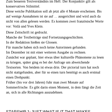
Zum besseren Textverständnis im Heft: Der Konjunktiv gilt als
konservatives Stilmittel.
Diese weiche Publikation soll ab jetzt alle 4 Monate erscheinen. Bis
auf wenige Ausnahmen ist sie auf ... ausgerichtet und wird auch da
nicht von allen gelesen werden. Es kommen zwei französische Worte
vor: Voilà und Yves Klein.
Diese Zeitschrift ist gedruckt.
Manche der Textbeiträge sind Fortsetzungsgeschichten.
In der Redaktion hießen sie Glossen.
Für manche haben sich noch keine Autorinnen gefunden.
Im Dezember ist mit einer weiteren Ausgabe zu rechnen.
Zunächst war geplant, hier etwas über kulturelle Phänomene zu lesen
zu kriegen, später ging es bei der Anfrage um abweichende
Textsorten. Von beidem ist etwas drin. Der pictorial turn hat noch
nicht stattgefunden, aber für so einen turn benötigt es auch erstmal
einen Drehpunkt.
Früher (bis vor drei Jahren) fuhr man zwei Monate auf
Sommerfrische. Es gibt darin einen Moment, in dem fängt die Zeit
an, sich in alle Richtungen auszudehnen.
STARSHIP 1: JUST WHAT IS IT THAT MAKES