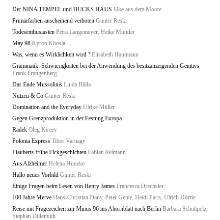
Der NINA TEMPEL und HUCKS HAUS
Elke aus dem Moore
Primärfarben anscheinend verboten
Gunter Reski
Todesenthusiasten
Petra Langemeyer, Heike Munder
May 98
Kyron Khosla
Was, wenn es Wirklichkeit wird ?
Elisabeth Hautmann
Grammatik: Schwierigkeiten bei der Anwendung des besitzanzeigenden Genitivs
Frank Frangenberg
Das Ende Mussolinis
Linda Bilda
Nutzen & Co
Gunter Reski
Domination and the Everyday
Ulrike Müller
Gegen Grenzproduktion in der Festung Europa
Radek
Oleg Kireev
Polonia Express
Tibor Varnagy
Flauberts frühe Fickgeschichten
Fabian Reimann
Aus Alzheimer
Helena Huneke
Hallo neues Vorbild
Gunter Reski
Einige Fragen beim Lesen von Henry James
Francesca Drechsler
100 Jahre Merve
Hans-Christian Dany, Peter Gente, Heidi Paris, Ulrich Dörrie
Reise mit Fragezeichen zur Minus 96 ins Ahornblatt nach Berlin
Barbara Schüttpelz,
Stephan Dillemuth