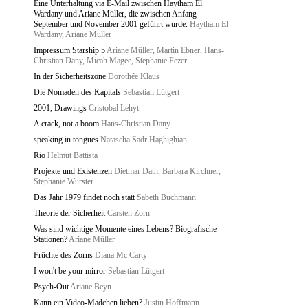
Eine Unterhaltung via E-Mail zwischen Haytham El
Wardany und Ariane Müller, die zwischen Anfang
September und November 2001 geführt wurde.
Haytham El
Wardany, Ariane Müller
Impressum Starship 5
Ariane Müller, Martin Ebner, Hans-
Christian Dany, Micah Magee, Stephanie Fezer
In der Sicherheitszone
Dorothée Klaus
Die Nomaden des Kapitals
Sebastian Lütgert
2001, Drawings
Cristobal Lehyt
A crack, not a boom
Hans-Christian Dany
speaking in tongues
Natascha Sadr Haghighian
Rio
Helmut Battista
Projekte und Existenzen
Dietmar Dath, Barbara Kirchner,
Stephanie Wurster
Das Jahr 1979 findet noch statt
Sabeth Buchmann
Theorie der Sicherheit
Carsten Zorn
Was sind wichtige Momente eines Lebens? Biografische
Stationen?
Ariane Müller
Früchte des Zorns
Diana Mc Carty
I won't be your mirror
Sebastian Lütgert
Psych-Out
Ariane Beyn
Kann ein Video-Mädchen lieben?
Justin Hoffmann