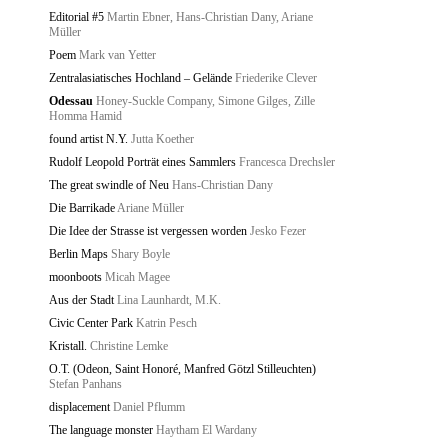
Editorial #5
Martin Ebner, Hans-Christian Dany, Ariane
Müller
Poem
Mark van Yetter
Zentralasiatisches Hochland – Gelände
Friederike Clever
Odessau
Honey-Suckle Company, Simone Gilges, Zille
Homma Hamid
found artist N.Y.
Jutta Koether
Rudolf Leopold Porträt eines Sammlers
Francesca Drechsler
The great swindle of Neu
Hans-Christian Dany
Die Barrikade
Ariane Müller
Die Idee der Strasse ist vergessen worden
Jesko Fezer
Berlin Maps
Shary Boyle
moonboots
Micah Magee
Aus der Stadt
Lina Launhardt, M.K.
Civic Center Park
Katrin Pesch
Kristall.
Christine Lemke
O.T. (Odeon, Saint Honoré, Manfred Götzl Stilleuchten)
Stefan Panhans
displacement
Daniel Pflumm
The language monster
Haytham El Wardany