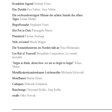
Krankheit Jugend
Stefanie Fezer
Das Double
Eva Färber, Suse Weber
Die sechsundvierzigste Minute der achten Stunde des elften
Tages
Ariane Müller
Begriffsstudio
Stephanie Fezer
Hot Pot in Oslo
Pierangelo Maset
Plundered
Florian Zeyfang
Wels revisited
Micah Magee
Die Sonnenfinsternis im Norden hält an
Nina Möntmann
Get Rid of Yourself
Bernadette Corporation, Le comité
invisible
"begin to think, about how we are to begin to begin"
Klaus
Weber
Metallkrakenkrankenkanne Leichenroller
Michaela Eichwald
Motelhanoi
Martin Ebner
Cadaques
Deborah Schamoni
Rauchringe
Christoph Keller, Jörg Keller
straße
Silke Nowak