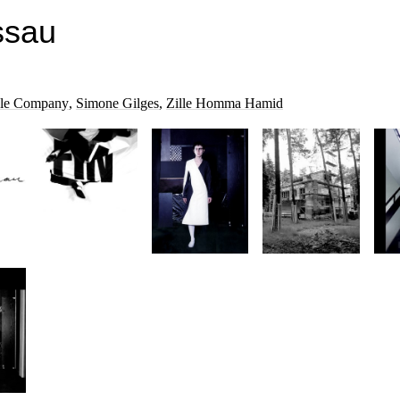
ssau
le Company
,
Simone Gilges
,
Zille Homma Hamid