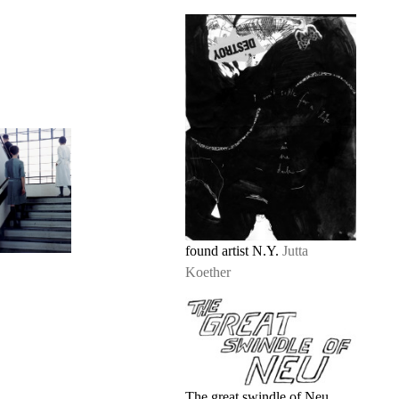
found artist N.Y.
Jutta
Koether
The great swindle of Neu