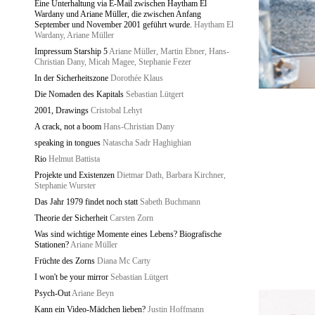
Eine Unterhaltung via E-Mail zwischen Haytham El
Wardany und Ariane Müller, die zwischen Anfang
September und November 2001 geführt wurde.
Haytham El
Wardany, Ariane Müller
Impressum Starship 5
Ariane Müller, Martin Ebner, Hans-
Christian Dany, Micah Magee, Stephanie Fezer
In der Sicherheitszone
Dorothée Klaus
Die Nomaden des Kapitals
Sebastian Lütgert
2001, Drawings
Cristobal Lehyt
A crack, not a boom
Hans-Christian Dany
speaking in tongues
Natascha Sadr Haghighian
Rio
Helmut Battista
Projekte und Existenzen
Dietmar Dath, Barbara Kirchner,
Stephanie Wurster
Das Jahr 1979 findet noch statt
Sabeth Buchmann
Theorie der Sicherheit
Carsten Zorn
Was sind wichtige Momente eines Lebens? Biografische
Stationen?
Ariane Müller
Früchte des Zorns
Diana Mc Carty
I won't be your mirror
Sebastian Lütgert
Psych-Out
Ariane Beyn
Kann ein Video-Mädchen lieben?
Justin Hoffmann