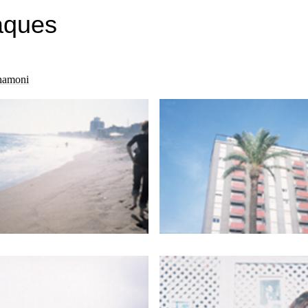
aques
hamoni