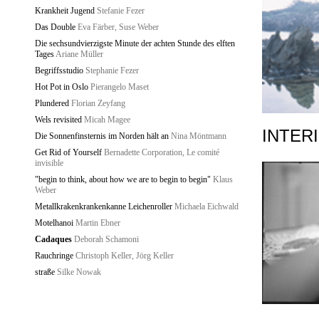
Krankheit Jugend
Stefanie Fezer
Das Double
Eva Färber, Suse Weber
Die sechsundvierzigste Minute der achten Stunde des elften
Tages
Ariane Müller
Begriffsstudio
Stephanie Fezer
Hot Pot in Oslo
Pierangelo Maset
Plundered
Florian Zeyfang
Wels revisited
Micah Magee
INTER
Die Sonnenfinsternis im Norden hält an
Nina Möntmann
Get Rid of Yourself
Bernadette Corporation, Le comité
invisible
"begin to think, about how we are to begin to begin"
Klaus
Weber
Metallkrakenkrankenkanne Leichenroller
Michaela Eichwald
Motelhanoi
Martin Ebner
Cadaques
Deborah Schamoni
Rauchringe
Christoph Keller, Jörg Keller
straße
Silke Nowak