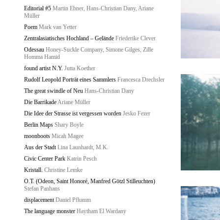
Editorial #5
Martin Ebner, Hans-Christian Dany, Ariane
Müller
Poem
Mark van Yetter
Zentralasiatisches Hochland – Gelände
Friederike Clever
Odessau
Honey-Suckle Company, Simone Gilges, Zille
Homma Hamid
found artist N.Y.
Jutta Koether
Rudolf Leopold Porträt eines Sammlers
Francesca Drechsler
The great swindle of Neu
Hans-Christian Dany
Die Barrikade
Ariane Müller
Die Idee der Strasse ist vergessen worden
Jesko Fezer
Berlin Maps
Shary Boyle
moonboots
Micah Magee
Aus der Stadt
Lina Launhardt, M.K.
Civic Center Park
Katrin Pesch
Kristall.
Christine Lemke
O.T. (Odeon, Saint Honoré, Manfred Götzl Stilleuchten)
Stefan Panhans
displacement
Daniel Pflumm
The language monster
Haytham El Wardany