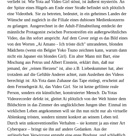
verliebt ist. Wie Yota auf Video Girl stösst, ist äußerst mysteriös. An
der Spitze eines Hügels am Ende einer Straße befindet sich plötzlich
eine Videothek. Sie zu betreten, bedeutet, in ein geheimes Landes der
Wünsche und zugleich in die Filiale eines dubiosen Medienkonzerns
zu gelangen. Ausgerechnet in der Adult-Filmabteilung entdeckt der
männliche Protagonist zwischen Pornostreifen ein außergewöhnliches
Video, das ihn sofort anspricht. Auf dem Cover zeigt es das Bild eines
von den Worten „Ai Amano - Ich tröste dich“ umrandeten, blonden
Mädchens (wenn ein Belgier Yoko Tsuno zeichnen kann, warum dann
nicht ein Japaner ein blondes Girl). Ein alter Mann mit Bart, eine
Mischung aus Petrus und Albert Einstein, erklärt ihm, daß nur
jemand, der „reinen Herzens“ ist, also z.B. Liebeskummer hat, aber
trotzdem auf die Gefühle Anderer achtet, zum Ausleihen des Videos
berechtigt ist: Als Yota dann Zuhause das Tape einlegt, erscheint auf
dem Fernsehgerät Ai, das Video Girl. Sie ist keine gefilmte reale
Person, sondern ein künstlicher, konstruierter Mensch. Da Yotas
Videorecorder defekt ist, gleitet Ai plötzlich von der Welt hinter dem
Bildschirm in das Zimmer des unglücklichen Jungen über. Einmal im
wirklichen Leben angekommen will sie ihn nun nicht nur als virtuelle
Ablenkung trösten, sondern nimmt konkret an seinem Leben teil.
Durch sein unkonventionelles Verhalten – sie kommt ja aus einer Art
Cyberspace – bringt sie ihn auf andere Gedanken. Aus der
anfänglichen Verwirrung entsteht eine enge Bindung, und schließlich