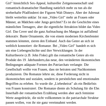
Girl“ hinsichtlich Sex-Appeal, kultureller Zeitgenossenschaft und
romantisch-dramatischer Handlung natürlich mehr zu tun als die
streberhafte Pfadfinderei der Figuren Walt Disneys. Aber der Adressat
bleibt weiterhin unklar: Ist nun „Video Girl“ mehr an Frauen oder
Männer, an Mädchen oder Jungs gerichtet? Es ist die Geschichte eines
männlichen Teenagers, aber die eigentliche Attraktion bildet das Video
Girl. Das Cover und die ganz Aufmachung des Mangas ist auffallend
dekorativ. Bunte Ornamente, die von einem modernen Kirchenfenster
stammen könnten, zieren den Einband. Auch das Genre an sich ist
weiblich konnotiert: die Romanze. Bei „Video Girl“ handelt es sich
um eine Liebesgeschichte und ihre Verwicklungen. In der
Kulturtheorie (z.B. John Fiske) gilt das romantische Genre als ein
Produkt des 19. Jahrhunderts,das neue, den veränderten ökonomischen
Bedingungen adäquate Formen des Patriarchats verlangte. Die
Gesellschaft wollte von Frauen, dass sie heiraten und Nachkommen
produzieren. Die Romanze lehrte sie, diese Forderung nicht in
ökonomischen und sozialen, sondern in persönlichen und emotionalen
Begriffen zu erleben. So wurde die „Liebesheirat“ als ein Bedürfnis
von Frauen konstruiert. Die Romanze diente als Schulung für die Ehe.
Innerhalb der romantischen Erzählung werden aber auch feminine
Werte ausgedrückt, die nicht vollkommen in die patriarchale Struktur
passen wollen, von ihr nie ganz vereinnahmt werden.