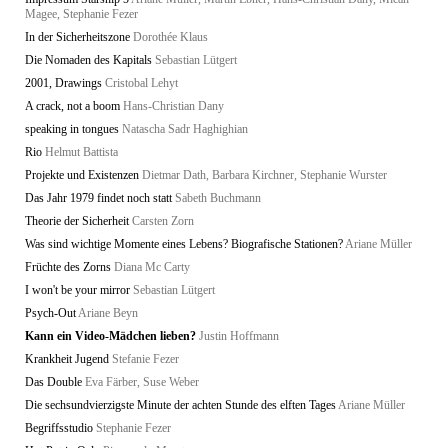
Magee, Stephanie Fezer
In der Sicherheitszone
Dorothée Klaus
Die Nomaden des Kapitals
Sebastian Lütgert
2001, Drawings
Cristobal Lehyt
A crack, not a boom
Hans-Christian Dany
speaking in tongues
Natascha Sadr Haghighian
Rio
Helmut Battista
Projekte und Existenzen
Dietmar Dath, Barbara Kirchner, Stephanie Wurster
Das Jahr 1979 findet noch statt
Sabeth Buchmann
Theorie der Sicherheit
Carsten Zorn
Was sind wichtige Momente eines Lebens? Biografische Stationen?
Ariane Müller
Früchte des Zorns
Diana Mc Carty
I won't be your mirror
Sebastian Lütgert
Psych-Out
Ariane Beyn
Kann ein Video-Mädchen lieben?
Justin Hoffmann
Krankheit Jugend
Stefanie Fezer
Das Double
Eva Färber, Suse Weber
Die sechsundvierzigste Minute der achten Stunde des elften Tages
Ariane Müller
Begriffsstudio
Stephanie Fezer