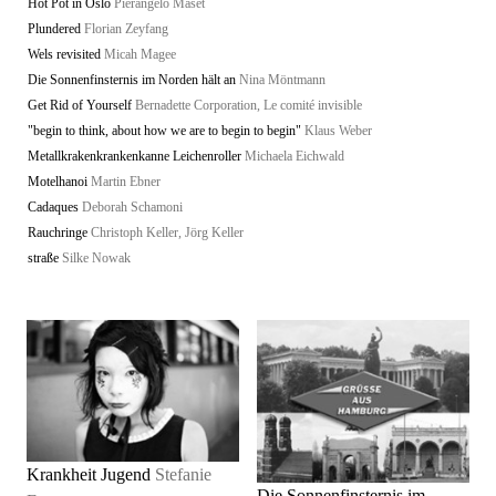
Hot Pot in Oslo
Pierangelo Maset
Plundered
Florian Zeyfang
Wels revisited
Micah Magee
Die Sonnenfinsternis im Norden hält an
Nina Möntmann
Get Rid of Yourself
Bernadette Corporation, Le comité invisible
"begin to think, about how we are to begin to begin"
Klaus Weber
Metallkrakenkrankenkanne Leichenroller
Michaela Eichwald
Motelhanoi
Martin Ebner
Cadaques
Deborah Schamoni
Rauchringe
Christoph Keller, Jörg Keller
straße
Silke Nowak
Krankheit Jugend
Stefanie
Die Sonnenfinsternis im