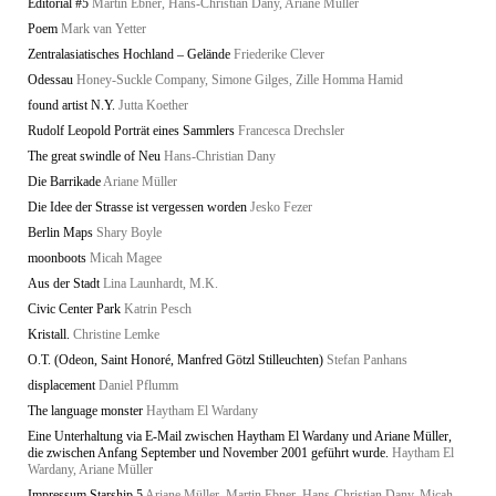
Editorial #5
Martin Ebner, Hans-Christian Dany, Ariane Müller
Poem
Mark van Yetter
Zentralasiatisches Hochland – Gelände
Friederike Clever
Odessau
Honey-Suckle Company, Simone Gilges, Zille Homma Hamid
found artist N.Y.
Jutta Koether
Rudolf Leopold Porträt eines Sammlers
Francesca Drechsler
The great swindle of Neu
Hans-Christian Dany
Die Barrikade
Ariane Müller
Die Idee der Strasse ist vergessen worden
Jesko Fezer
Berlin Maps
Shary Boyle
moonboots
Micah Magee
Aus der Stadt
Lina Launhardt, M.K.
Civic Center Park
Katrin Pesch
Kristall.
Christine Lemke
O.T. (Odeon, Saint Honoré, Manfred Götzl Stilleuchten)
Stefan Panhans
displacement
Daniel Pflumm
The language monster
Haytham El Wardany
Eine Unterhaltung via E-Mail zwischen Haytham El Wardany und Ariane Müller,
die zwischen Anfang September und November 2001 geführt wurde.
Haytham El
Wardany, Ariane Müller
Impressum Starship 5
Ariane Müller, Martin Ebner, Hans-Christian Dany, Micah