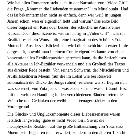
Wie bei allen Romanzen steht auch in der Narration von „Video Girl“
die Frage „Kommen die Liebenden zusammen?“ im Mittelpunkt. Und
das ist bekanntermaßen nicht so einfach, denn wer weiß in jungen
Jahren schon, wen er eigentlich liebt und warum? Das erste Bild
dieser Saga ist ein Kuss oder besser: der schüchterne Ansatz eines
Kusses. Doch diese Szene ist wie so häufig in „Video Girl“ nicht die
Realität, es ist ein Wunschbild, eine Imagination des Schülers Yota
Moteuchi. Aus dessen Blickwinkel wird die Geschichte in erster Linie
dargestellt, obwohl man in einem Comic eigentlich kaum von einer
konventionellen Erzählerposition sprechen kann, da die Seifenblasen
alle Akteure in Ich-Erzähler verwandeln und ein Großteil des Textes
aus direkter Rede besteht. Von seinem Schwarm, der Mitschülerin und
Aushilfskellnerin Moemi (auf die im Lokal wie bei Roswell
automatisch die Blicke der Jungs ruhen), erfahren wir zu Beginn nur,
was sie redet, von Yota jedoch, was er denkt, und was er träumt. Erst
mit der weiteren Handlung in den verschiedenen Bänden treten die
Wünsche und Gedanken der weiblichen Teenager stärker in den
Vordergrund.
Die Glücks- und Unglücksmomente dieses Liebesszenarios wären
letztlich langweilig, gäbe es nicht Video Girl. Sie ist die
metaphysische Reaktion auf die große Enttäuschung von Yota, dass
Moemi sein Begehren nicht erwidert, sondern in den älteren Takashi