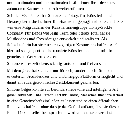
um in nationalen und internationalen Institutionen ihre Idee eines
autonomen Raumes nomadisch weiterzuführen.
Seit den 90er Jahren hat Simone als Fotografin, Künstlerin und
Herausgeberin die Berliner Kunstszene mitgeprägt und bereichert. Sie
war eine Mitgründerin der Künstler:innengruppe Honey-Suckle
Company. Für Bands wie Jeans Team oder Stereo Total hat sie
Musikvideos und Cover­designs entwickelt und realisiert. Als
Solokünstlerin hat sie einen einzigartigen Kosmos erschaffen. Auch
hier lud sie gelegentlich befreundete Künstler:innen ein, mit ihr
gemeinsam Werke zu kreieren.
Simone war es zeitlebens wichtig, autonom und frei zu sein.
Mit dem
freier
hat sie nicht nur für sich, sondern auch für einen
erweiterten Freundeskreis eine unabhängige Plattform ermöglicht und
damit ein außergewöhnliches Zeitdokument geschaffen.
Simone Gilges konnte auf besonders liebevolle und intelligente Art
genau hinsehen. Ihre Person und ihr Talent, Menschen und ihre Arbeit
in eine Gemeinschaft einfließen zu lassen und so einen öffentlichen
Raum zu schaffen – ohne dass je das Gefühl aufkam, dass sie diesen
Raum für sich selbst beanspruchte – wird von uns sehr vermisst.