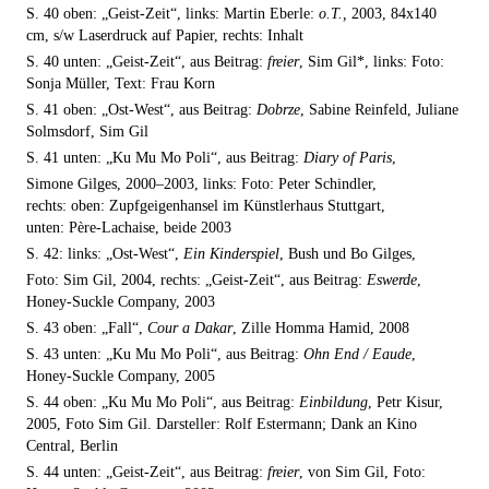
S. 40 oben: „Geist-Zeit“, links: Martin Eberle:
o.T.,
2003, 84x140
cm, s/w Laserdruck auf Papier, rechts: Inhalt
S. 40 unten: „Geist-Zeit“, aus Beitrag:
freier
, Sim Gil*, links: Foto:
Sonja Müller, Text: Frau Korn
S. 41 oben: „Ost-West“, aus Beitrag:
Dobrze
, Sabine Reinfeld, Juliane
Solmsdorf, Sim Gil
S. 41 unten: „Ku Mu Mo Poli“, aus Beitrag:
Diary of Paris
,
Simone Gilges, 2000–2003, links: Foto: Peter Schindler,
rechts: oben: Zupfgeigenhansel im Künstlerhaus Stuttgart,
unten: Père-Lachaise, beide 2003
S. 42: links: „Ost-West“,
Ein Kinderspiel
, Bush und Bo Gilges,
Foto: Sim Gil, 2004, rechts: „Geist-Zeit“, aus Beitrag:
Eswerde
,
Honey-Suckle Company, 2003
S. 43 oben: „Fall“,
Cour a Dakar
, Zille Homma Hamid, 2008
S. 43 unten: „Ku Mu Mo Poli“, aus Beitrag:
Ohn End / Eaude
,
Honey-Suckle Company, 2005
S. 44 oben: „Ku Mu Mo Poli“, aus Beitrag:
Einbildung
, Petr Kisur,
2005, Foto Sim Gil. Darsteller: Rolf Estermann; Dank an Kino
Central, Berlin
S. 44 unten: „Geist-Zeit“, aus Beitrag:
freier
, von Sim Gil, Foto: