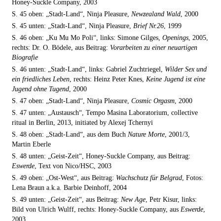
Honey-Suckle Company, 2003
S. 45 oben: „Stadt-Land“, Ninja Pleasure,
Newzealand Wald
, 2000
S. 45 unten: „Stadt-Land“, Ninja Pleasure,
Brief Nr.26
, 1999
S. 46 oben: „Ku Mu Mo Poli“, links: Simone Gilges,
Openings
, 2005,
rechts: Dr. O. Bödele, aus Beitrag:
Vorarbeiten zu einer neuartigen
Biografie
S. 46 unten: „Stadt-Land“, links: Gabriel Zuchtriegel,
Wilder Sex und
ein friedliches Leben
, rechts: Heinz Peter Knes,
Keine Jugend ist eine
Jugend ohne Tugend
, 2000
S. 47 oben: „Stadt-Land“, Ninja Pleasure,
Cosmic Orgasm
, 2000
S. 47 unten: „Austausch“, Tempo Masina Laboratorium, collective
ritual in Berlin, 2013, initiated by Alexej Tchernyi
S. 48 oben: „Stadt-Land“, aus dem Buch
Nature Morte
, 2001/3,
Martin Eberle
S. 48 unten: „Geist-Zeit“, Honey-Suckle Company, aus Beitrag:
Eswerde
, Text von Nico/HSC, 2003
S. 49 oben: „Ost-West“, aus Beitrag:
Wachschutz für Belgrad
, Fotos:
Lena Braun a.k.a. Barbie Deinhoff, 2004
S. 49 unten: „Geist-Zeit“, aus Beitrag:
New Age
, Petr Kisur, links:
Bild von Ulrich Wulff, rechts: Honey-Suckle Company, aus
Eswerde
,
2003