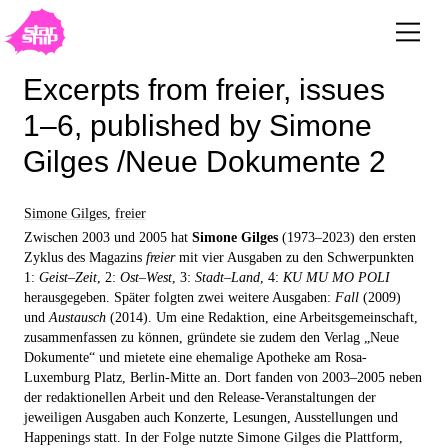
Excerpts from freier, issues
1–6, published by Simone
Gilges /Neue Dokumente 2
Simone Gilges
,
freier
Zwischen 2003 und 2005 hat
Simone Gilges
(1973–2023) den ersten
Zyklus des Magazins
freier
mit vier Ausgaben zu den Schwerpunkten
1:
Geist–Zeit
, 2:
Ost–West
, 3:
Stadt–Land
, 4:
KU MU MO POLI
herausgegeben. Später folgten zwei weitere Ausgaben:
Fall
(2009)
und
Austausch
(2014). Um eine Redaktion, eine Arbeitsgemeinschaft,
zusammenfassen zu können, gründete sie zudem den Verlag „Neue
Dokumente“ und mietete eine ehemalige Apotheke am Rosa-
Luxemburg Platz, Berlin-Mitte an. Dort fanden von 2003–2005 neben
der redaktionellen Arbeit und den Release-Veranstaltungen der
jeweiligen Ausgaben auch Konzerte, Lesungen, Ausstellungen und
Happenings statt. In der Folge nutzte Simone Gilges die Plattform,