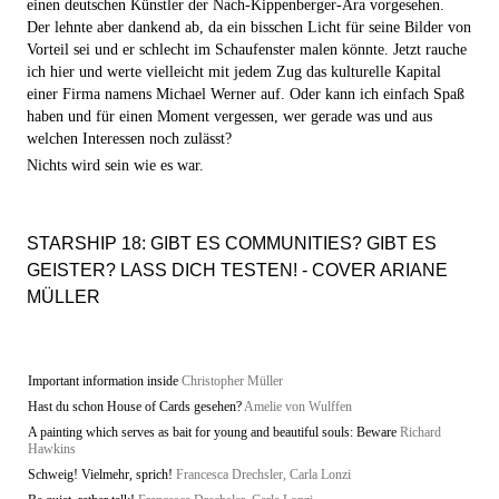
einen deutschen Künstler der Nach-Kippenberger-Ära vorgesehen.
Der lehnte aber dankend ab, da ein bisschen Licht für seine Bilder von
Vorteil sei und er schlecht im Schaufenster malen könnte. Jetzt rauche
ich hier und werte vielleicht mit jedem Zug das kulturelle Kapital
einer Firma namens Michael Werner auf. Oder kann ich einfach Spaß
haben und für einen Moment vergessen, wer gerade was und aus
welchen Interessen noch zulässt?
Nichts wird sein wie es war.
STARSHIP 18: GIBT ES COMMUNITIES? GIBT ES
GEISTER? LASS DICH TESTEN! - COVER ARIANE
MÜLLER
Important information inside
Christopher Müller
Hast du schon House of Cards gesehen?
Amelie von Wulffen
A painting which serves as bait for young and beautiful souls: Beware
Richard
Hawkins
Schweig! Vielmehr, sprich!
Francesca Drechsler, Carla Lonzi