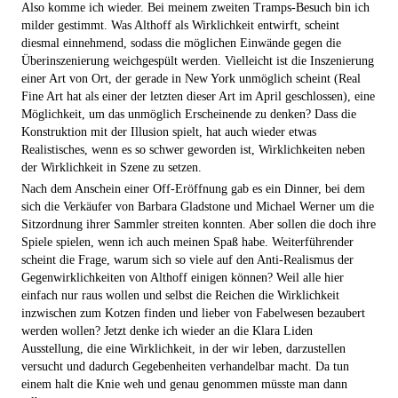
Also komme ich wieder. Bei meinem zweiten Tramps-Besuch bin ich
milder gestimmt. Was Althoff als Wirklichkeit entwirft, scheint
diesmal einnehmend, sodass die möglichen Einwände gegen die
Überinszenierung weichgespült werden. Vielleicht ist die Inszenierung
einer Art von Ort, der gerade in New York unmöglich scheint (Real
Fine Art hat als einer der letzten dieser Art im April geschlossen), eine
Möglichkeit, um das unmöglich Erscheinende zu denken? Dass die
Kon­struktion mit der Illusion spielt, hat auch wieder etwas
Realistisches, wenn es so schwer geworden ist, Wirklichkeiten neben
der Wirklichkeit in Szene zu setzen.
Nach dem Anschein einer Off-Eröffnung gab es ein Dinner, bei dem
sich die Verkäufer von Barbara Gladstone und Michael Werner um die
Sitzordnung ihrer Sammler streiten konnten. Aber sollen die doch ihre
Spiele spielen, wenn ich auch meinen Spaß habe. Weiterführender
scheint die Frage, warum sich so viele auf den Anti-Realismus der
Gegenwirklichkeiten von Althoff einigen können? Weil alle hier
einfach nur raus wollen und selbst die Reichen die Wirklichkeit
inzwischen zum Kotzen finden und lieber von Fabelwesen bezaubert
werden wollen? Jetzt denke ich wieder an die Klara Liden
Ausstellung, die eine Wirklichkeit, in der wir leben, darzustellen
versucht und dadurch Gegebenheiten verhandelbar macht. Da tun
einem halt die Knie weh und genau genommen müsste man dann