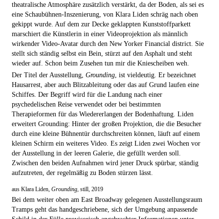
theatralische Atmosphäre zusätzlich verstärkt, da der Boden, als sei es
eine Schaubühnen-Inszenierung, von Klara Liden schräg nach oben
gekippt wurde. Auf dem zur Decke geklappten Kunststoffparkett
marschiert die Künstlerin in einer Videoprojektion als männlich
wirkender Video-Avatar durch den New Yorker Financial district. Sie
stellt sich ständig selbst ein Bein, stürzt auf den Asphalt und steht
wieder auf. Schon beim Zusehen tun mir die Kniescheiben weh.
Der Titel der Ausstellung,
Grounding
, ist vieldeutig. Er bezeichnet
Hausarrest, aber auch Blitzableitung oder das auf Grund laufen eine
Schiffes. Der Begriff wird für die Landung nach einer
psychedelischen Reise verwendet oder bei bestimmten
Therapieformen für das Wiedererlangen der Bodenhaftung. Liden
erweitert Grounding: Hinter der großen Projektion, die die Besucher
durch eine kleine Bühnentür durchschreiten können, läuft auf einem
kleinen Schirm ein weiteres Video. Es zeigt Liden zwei Wochen vor
der Ausstellung in der leeren Galerie, die gefüllt werden soll.
Zwischen den beiden Aufnahmen wird jener Druck spürbar, ständig
aufzutreten, der regelmäßig zu Boden stürzen lässt.
aus Klara Liden,
Grounding
, still, 2019
Bei dem weiter oben am East Broadway gelegenen Ausstellungsraum
Tramps geht das handgeschriebene, sich der Umgebung anpassende