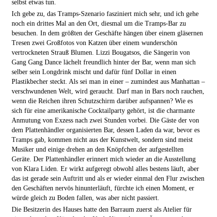
selbst etwas tun.
Ich gebe zu, das Tramps-Szenario fasziniert mich sehr, und ich gehe
noch ein drittes Mal an den Ort, diesmal um die Tramps-Bar zu
besuchen. In dem größten der Geschäfte hängen über einem gläsernen
Tresen zwei Großfotos von Katzen über einem wunderschön
vertrockneten Strauß Blumen. Lizzi Bougatsos, die Sängerin von
Gang Gang Dance lächelt freundlich hinter der Bar, wenn man sich
selber sein Longdrink mischt und dafür fünf Dollar in einen
Plastikbecher steckt. Als sei man in einer – zumindest aus Manhattan –
verschwundenen Welt, wird geraucht. Darf man in Bars noch rauchen,
wenn die Reichen ihren Schutzschirm darüber aufspannen? Wie es
sich für eine amerikanische Cocktailparty gehört, ist die charmante
Anmutung von Exzess nach zwei Stunden vorbei. Die Gäste der von
dem Plattenhändler organisierten Bar, dessen Laden da war, bevor es
Tramps gab, kommen nicht aus der Kunstwelt, sondern sind meist
Musiker und einige drehen an den Knöpfchen der aufgestellten
Geräte. Der Plattenhändler erinnert mich wieder an die Ausstellung
von Klara Liden. Er wirkt aufgeregt obwohl alles bestens läuft, aber
das ist gerade sein Auftritt und als er wieder einmal den Flur zwischen
den Geschäften nervös hinunterläuft, fürchte ich einen Moment, er
würde gleich zu Boden fallen, was aber nicht passiert.
Die Besitzerin des Hauses hatte den Barraum zuerst als Atelier für