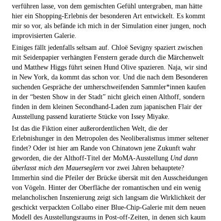
verführen lasse, von dem gemischten Gefühl untergraben, man hätte
hier ein Shopping-Erlebnis der besonderen Art entwickelt. Es kommt
mir so vor, als befände ich mich in der Simulation einer jungen, noch
improvisierten Galerie.
Einiges fällt jedenfalls seltsam auf. Chloë Sevigny spaziert zwischen
mit Seidenpapier verhängten Fenstern gerade durch die Märchenwelt
und Matthew Higgs führt seinen Hund Olive spazieren. Naja, wir sind
in New York, da kommt das schon vor. Und die nach dem Besonderen
suchenden Gespräche der umherschweifenden Sammler*innen kaufen
in der “besten Show in der Stadt” nicht gleich einen Althoff, sondern
finden in dem kleinen Secondhand-Laden zum japanischen Flair der
Ausstellung passend kuratierte Stücke von Issey Miyake.
Ist das die Fiktion einer außerordentlichen Welt, die der
Erlebnishunger in den Metropolen des Neoliberalismus immer seltener
findet? Oder ist hier am Rande von Chinatown jene Zukunft wahr
geworden, die der Althoff-Titel der MoMA-Ausstellung
Und dann
überlasst mich den Mauerseglern
vor zwei Jahren behauptete?
Immerhin sind die Pfeiler der Brücke übersät mit den Ausscheidungen
von Vögeln. Hinter der Oberfläche der romantischen und ein wenig
melancholischen Inszenierung zeigt sich langsam die Wirklichkeit der
geschickt verpackten Collabo einer Blue-Chip-Galerie mit dem neuen
Modell des Ausstellungsraums in Post-off-Zeiten, in denen sich kaum