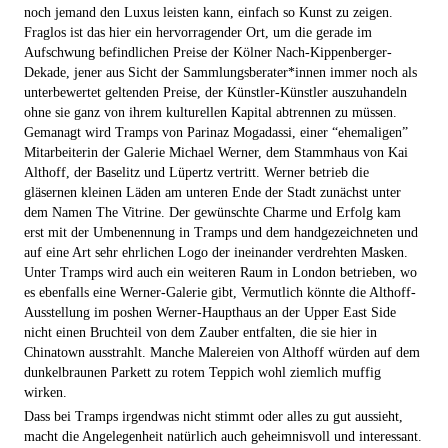
noch jemand den Luxus leisten kann, einfach so Kunst zu zeigen.
Fraglos ist das hier ein hervorragender Ort, um die gerade im
Aufschwung befindlichen Preise der Kölner Nach-Kippenberger-
Dekade, jener aus Sicht der Sammlungsberater*innen immer noch als
unterbewertet geltenden Preise, der Künstler-Künstler auszuhandeln
ohne sie ganz von ihrem kulturellen Kapital abtrennen zu müssen.
Gemanagt wird Tramps von Parinaz Mogadassi, einer “ehemaligen”
Mitarbeiterin der Galerie Michael Werner, dem Stammhaus von Kai
Althoff, der Baselitz und Lüpertz vertritt. Werner betrieb die
gläsernen kleinen Läden am unteren Ende der Stadt zunächst unter
dem Namen The Vitrine. Der gewünschte Charme und Erfolg kam
erst mit der Umbenennung in Tramps und dem handgezeichneten und
auf eine Art sehr ehrlichen Logo der ineinander verdrehten Masken.
Unter Tramps wird auch ein weiteren Raum in London betrieben, wo
es ebenfalls eine Werner-Galerie gibt, Vermutlich könnte die Althoff-
Ausstellung im poshen Werner-Haupthaus an der Upper East Side
nicht einen Bruchteil von dem Zauber entfalten, die sie hier in
Chinatown ausstrahlt. Manche Malereien von Althoff würden auf dem
dunkelbraunen Parkett zu rotem Teppich wohl ziemlich muffig
wirken.
Dass bei Tramps irgendwas nicht stimmt oder alles zu gut aussieht,
macht die Angelegenheit natürlich auch geheimnisvoll und interessant.