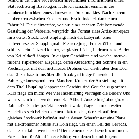
Schild in der Fülle provisorisch angebrachter Informationen unter.
Statt rechtzeitig abzubiegen, laufe ich zunächst einmal in die
Unübersichtlichkeit eines chinesischen Supermarktes. Nach kurzem
Umherirren zwischen Früchten und Fisch finde ich dann einen
Fahrstuhl. Die rudimentäre, wie aus einer anderen Zeit kommende
Gestaltung der Webseite, verspricht das Format eines Artist-run-space
im zweiten Stock. Dort empfängt mich das Labyrinth einer
halbverlassenen Shoppingmall. Mehrere junge Frauen öffnen und
schließen ein Dutzend kleiner, verglaster Läden, in denen neue Bilder
von Kai Althoff hängen. In einigen Geschäften sind weiche, mauve-
farbene Papierböden ausgelegt, deren Abfederung der Schritte in ein
Wechselspiel mit dem metallenen Dröhnen der direkt über dem Dach
des Einkaufszentrums über die Brooklyn Bridge fahrenden U-
Bahnzüge korrespondieren. Manchen Räumen der Ausstellung mit
dem Titel Häuptling klapperndes Geschirr sind Gerüche zugeordnet.
Kurz frage ich mich: Wie viel Inszenierung vertragen die Bilder? Und
wann sehe ich mal wieder eine Kai Althoff-Ausstellung ohne großen
Bahnhof? Da alles perfekt inszeniert wirkt, frage ich mich weiter:
Handelt es sich bei dem kleinen Plattenladen, der sich auf dem
gleichen Stockwerk befindet und in dessen Schaufenster eine Platte
mit elektronischer Musik aus Köln liegt, um einen Teil des Geruchs,
der hier entfaltet werden soll? Bei meinem ersten Besuch wird meine
Faszination für Althoffs neue Bilder, von denen ich mich gerne