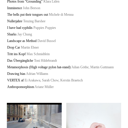
Photos from "Grounding"
Klara Liden
Imminence
John Beeson
The bells put their tongues out
Michele di Menna
Nullerjahre
Tenzing Barshee
I have had syphilis
Puppies Puppies
Sharks
Jay Chung
Landscape as Method
David Bussel
Drop Car
Martin Ebner
Tritt ins Kopf
Max Schmidtlein
Das Übergängliche
Toni Hildebrandt
Metamorphosis (High voltage pylon hat-stand)
Julian Göthe, Martin Guttmann
Drawing bias
Adrian Williams
VERTEX af
Ei Arakawa, Sarah Chow, Kerstin Braetsch
Anthropomorphism
Ariane Müller