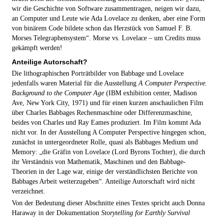
wir die Geschichte von Software zusammentragen, neigen wir dazu,
an Computer und Leute wie Ada Lovelace zu denken, aber eine Form
von binärem Code bildete schon das Herzstück von Samuel F. B.
Morses Telegraphensystem“. Morse vs. Lovelace – um Credits muss
gekämpft werden!
Anteilige Autorschaft?
Die lithographischen Porträtbilder von Babbage und Lovelace
jedenfalls waren Material für die Ausstellung
A Computer Perspective.
Background to the Computer Age
(IBM exhibition center, Madison
Ave, New York City, 1971) und für einen kurzen anschaulichen Film
über Charles Babbages Rechenmaschine oder Differenzmaschine,
beides von Charles und Ray Eames produziert. Im Film kommt Ada
nicht vor. In der Ausstellung A Computer Perspective hingegen schon,
zunächst in untergeordneter Rolle, quasi als Babbages Medium und
Memory: „die Gräfin von Lovelace (Lord Byrons Tochter), die durch
ihr Verständnis von Mathematik, Maschinen und den Babbage-
Theorien in der Lage war, einige der verständlichsten Berichte von
Babbages Arbeit weiterzugeben“. Anteilige Autorschaft wird nicht
verzeichnet.
Von der Bedeutung dieser Abschnitte eines Textes spricht auch Donna
Haraway in der Dokumentation
Storytelling for Earthly Survival