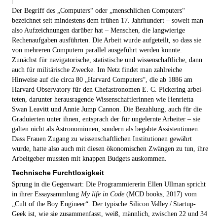
Der Begriff des „Computers“ oder „menschlichen Computers“
bezeichnet seit mindestens dem frühen 17. Jahrhundert – soweit man
also Aufzeichnungen darüber hat – Menschen, die langwierige
Rechenaufgaben ausführten. Die Arbeit wurde aufgeteilt, so dass sie
von mehreren Computern parallel ausgeführt werden konnte.
Zunächst für navigatorische, statistische und wissenschaftliche, dann
auch für militärische Zwecke. Im Netz findet man zahlreiche
Hinweise auf die circa 80 „Harvard Computers“, die ab 1886 am
Harvard Observatory für den Chefastronomen E. C. Pickering arbei­
teten, darunter herausragende Wissenschaftlerinnen wie Henrietta
Swan Leavitt und Annie Jump Cannon. Die Bezahlung, auch für die
Graduierten unter ihnen, entsprach der für ungelernte Arbeiter – sie
galten nicht als Astronom­innen, sondern als begabte Assistent­innen.
Dass Frauen Zugang zu wissenschaftlichen Institutionen gewährt
wurde, hatte also auch mit diesen ökonomischen Zwängen zu tun, ihre
Arbeitgeber mussten mit knappen Budgets auskommen.
Technische Furchtlosigkeit
Sprung in die Gegenwart: Die Programmiererin Ellen Ullman spricht
in ihrer Essaysammlung
My life in Code
(MCD books, 2017) vom
„Cult of the Boy Engineer“. Der typische Silicon Valley / Startup-
Geek ist, wie sie zusammenfasst, weiß, männlich, zwischen 22 und 34