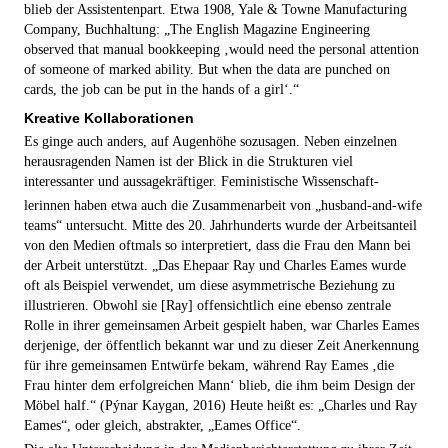
blieb der Assistentenpart. Etwa 1908, Yale & Towne Manufacturing
Company, Buchhaltung: „The English Magazine Engineering
observed that manual bookkeeping ‚would need the personal attention
of someone of marked ability. But when the data are punched on
cards, the job can be put in the hands of a girl‘.“
Kreative Kollaborationen
Es ginge auch anders, auf Augenhöhe sozusagen. Neben einzelnen
herausragenden Namen ist der Blick in die Strukturen viel
interessanter und aussagekräftiger. Feministische Wissen­schaft‑
lerin­nen haben etwa auch die Zusammenarbeit von „husband-and-wife
teams“ untersucht. Mitte des 20. Jahrhunderts wurde der Arbeitsanteil
von den Medien oftmals so interpretiert, dass die Frau den Mann bei
der Arbeit unterstützt. „Das Ehepaar Ray und Charles Eames wurde
oft als Beispiel verwendet, um diese asymmetrische Beziehung zu
illustrieren. Obwohl sie [Ray] offensichtlich eine ebenso zentrale
Rolle in ihrer gemeinsamen Arbeit gespielt haben, war Charles Eames
derjenige, der öffentlich bekannt war und zu dieser Zeit Anerkennung
für ihre gemeinsamen Entwürfe bekam, während Ray Eames ‚die
Frau hinter dem erfolgreichen Mann‘ blieb, die ihm beim Design der
Möbel half.“ (Pýnar Kaygan, 2016) Heute heißt es: „Charles und Ray
Eames“, oder gleich, abstrakter, „Eames Office“.