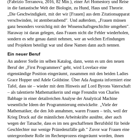
(Fabrizio Terranova, 2016, 82 Min.), einer Art Homestory und Reise
in die fantastische Welt der Biologin, zu Hund, Haus und Theorie.
„Die Geschwindigkeit, mit der wir [Frauen] aus dem Zitationsapparat
verschwinden, ist atemberaubend“. Und außerdem, „Frauen müssen
ganz besonders vorsichtig mit der Wissenschaftsgeschichte umgehen“.
Haraway ist daran gelegen, dass Frauen nicht die Fehler wiederholen,
sondern es sehr genau damit nehmen, wer an welchen Erfindungen
und Projekten beteiligt war und diese Namen dann auch nennen.
Ein neuer Beruf
An anderer Stelle im selben Katalog, dann, wenn es um den neuen
Beruf der „First Programmers“ geht, wird Lovelace eine
eigenständige Position eingeräumt, zusammen mit den beiden Ladies
Grace Hopper und Adele Goldstine. Über Ada Augusta informiert eine
Tafel, dass sie – wieder mit dem Hinweis auf Lord Byrons Vaterschaft
– als talentierte Mathematikerin und enge Freundin von Charles
Babbage in einer detailreichen Analyse der Analytical Machine
wesentliche Ideen­ der Programmierung entwickelte. „Viele der
Mathematiker, die den Job annahmen, waren Frauen – teils, weil der
Krieg Druck auf die männlichen Arbeitskräfte ausübte, aber auch
wegen der Tatsache, dass es im neu geschaffenen Berufsbild für beide
Geschlechter nur wenige Präzedenzfälle gab.“ Zuvor war Frauen eine
untergeordnete Rolle im Rechenprozess eingeräumt worden, ihnen