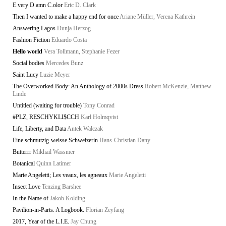
E.very D.amn C.olor
Eric D. Clark
Then I wanted to make a happy end for once
Ariane Müller, Verena Kathrein
Answering Lagos
Dunja Herzog
Fashion Fiction
Eduardo Costa
Hello world
Vera Tollmann, Stephanie Fezer
Social bodies
Mercedes Bunz
Saint Lucy
Luzie Meyer
The Overworked Body: An Anthology of 2000s Dress
Robert McKenzie, Matthew
Linde
Untitled (waiting for trouble)
Tony Conrad
#PLZ, RESCHYKLI$CCH
Karl Holmqvist
Life, Liberty, and Data
Antek Walczak
Eine schmutzig-weisse Schweizerin
Hans-Christian Dany
Butterrr
Mikhail Wassmer
Botanical
Quinn Latimer
Marie Angeletti; Les veaux, les agneaux
Marie Angeletti
Insect Love
Tenzing Barshee
In the Name of
Jakob Kolding
Pavilion-in-Parts. A Logbook.
Florian Zeyfang
2017, Year of the L.I.E.
Jay Chung