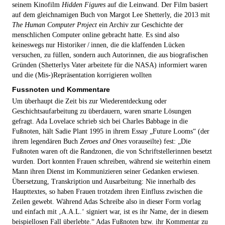
seinem Kinofilm
Hidden Figures
auf die Leinwand. Der Film basiert
auf dem gleichnamigen Buch von Margot Lee Shetterly, die 2013 mit
The Human Computer Project
ein Archiv zur Geschichte der
menschlichen Computer online gebracht hatte. Es sind also
keineswegs nur Historiker / innen, die die klaffenden Lücken
versuchen, zu füllen, sondern auch Autorinnen, die aus biografischen
Gründen (Shetterlys Vater arbeitete für die NASA) informiert waren
und die (Mis-)Repräsentation korrigieren wollten
Fussnoten und Kommentare
Um überhaupt die Zeit bis zur Wiederentdeckung oder
Geschichtsaufarbeitung zu überdauern, waren smarte Lösungen
gefragt. Ada Lovelace schrieb sich bei Charles Babbage in die
Fußnoten, hält Sadie Plant 1995 in ihrem Essay „Future Looms“ (der
ihrem legendären Buch
Zeroes and Ones
vorauseilte) fest: „Die
Fußnoten waren oft die Randzonen, die von Schriftstellerinnen besetzt
wurden. Dort konnten Frauen schreiben, während sie weiterhin einem
Mann ihren Dienst im Kommunizieren seiner Gedanken erwiesen.
Übersetzung, Trans­­kription und Ausarbeitung: Nie innerhalb des
Haupttextes, so haben Frauen trotzdem ihren Einfluss zwischen die
Zeilen gewebt. Während Adas Schreibe also in dieser Form vorlag
und einfach mit ‚A.A.L.‘ signiert war, ist es ihr Name, der in diesem
beispiellosen Fall überlebte.“ Adas Fußnoten bzw. ihr Kommentar zu