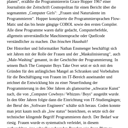
planen“, erzählte die Programmiererin Grace Hopper 1967 einer
Journalistin der Zeitschrift Cosmopolitan für einen Bericht über die
sogenannten „Computer Girls“: „Frauen sind Naturtalente im
Programmieren“. Hopper konzipierte die Programmiersprachen Flow-
Matic und das bis heute gängige COBOL sowie den ersten Compiler.
Alle diese Programme waren dafür gedacht, Computerbefehle,
allgemein unverständliche Maschinensprache oder Quellcode
verständlicher zu machen.
Das bisschen Haushalt!
Der Historiker und Informatiker Nathan Ensmenger beschäftigt sich
seit Jahren mit der Rolle der Frauen und der „Maskulinisierung“, auch
„Male-Washing“ genannt, in der Geschichte der Programmierung. In
seinem Buch The Computer Boys Take Over setzt er sich mit den
Gründen für den anfänglichen Mangel an Schranken und Vorbehalten
für die Beschäftigung von Frauen im IT-Bereich auseinander und
zeichnet die Entwicklung hin zu einer Neuerfindung der
Programmierung in den 50er Jahren als glamouröse „schwarze Kunst“
nach, die von „Computer Cowboys / Whizzes / ­Boys“ ausgeübt wurde.
In den 60er Jahren folgte dann die Einrichtung von IT-Studiengängen;
der Beruf des „Software Engineers“ schälte sich heraus. Coden konnte
man jetzt kaum noch als „low status“ bezeichnen, es setzte sich der
technischer klingende Begriff Programmieren durch. Der Bedarf war
riesig. Frauen wurde es systematisch verleidet, in diesem