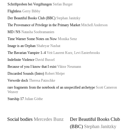
Schriftproben bei Vergiftungen
Stefan Burger
Flightless
Gerry Bibby
Der Beautiful Books Club (BBC)
Stephan Janitzky
The Provenance of Privilege in the Primary Market
Mitchell Anderson
MD / NS
Natasha Soobramanien
Time Warner Some Notes on Now
Monika Senz
Image is an Orphan
Shahryar Nashat
The Bavarian Vampire 1–4
Veit Laurent Kurz, Levi Easterbrooks
Indefinite Violence
David Bussel
Because of you I know that I exist
Viktor Neumann
Discarded Sounds (Intro)
Robert Meijer
Verweile doch
Theresa Patzschke
rare fragments from the notebook of an unspecified archetype
Scott Cameron
Weaver
Starship 17
Julian Göthe
Social bodies
Mercedes Bunz
Der Beautiful Books Club
(BBC)
Stephan Janitzky