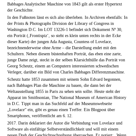
Babbages Analytischer Maschine von 1843 gilt als erster Hypertext
der Geschichte.
In den Fußnoten lässt es sich also überleben. In Archiven ebenfalls: In
der Prints & Photographs Division der Library of Congress in
Washington D.C. Im LOT 13226-1 befindet sich Dokument Nº 30,
ein Porträt (‚Frontispiz‘, so steht es klein unten rechts in der Ecke
dieser Karte) der jungen Ada Augusta, Countess of Lovelace,
bezeichnenderweise ohne Arme – die Darstellung endet mit den
Schultern. Neben diesem büstenhaften Porträt, das eben eine zarte,
junge Dame zeigt, steckt in der selben Klarsichthülle das Porträt von
Georg Scheutz, einem an Computern interessierten schwedischen
Verleger, darüber ein Bild von Charles Babbages Differenzmaschine.
Scheutz hatte 1853 zusammen mit seinem Sohn Edvard begonnen,
nach Babbages Plan die Maschine zu bauen, die dann bei der
Weltausstellung 1855 in Paris zu sehen sein sollte. Heute steht der
Apparat im Smithsonian, The National Museum of American History
in D.C. Tippt man in das Suchfeld auf der Museumswebseite
„Lovelace“ ein, gibt es genau einen Treffer. Ein Blogpost über
Smartphones, veröffentlicht am 6. 12.
2017. Darin deklariert der Autor die Verbindung von Lovelace und
Software als einfältige Selbstverständlichkeit und will mit einem
neuen Dreh der Geschichtsschreibung überraschen. Er notiert: „Wenn