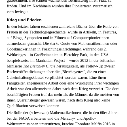
gutbezahlten, irre schnell wachsenden Berufszweig ihren Platz zu
finden. Und im Nachhinein wurden ihre Pioniertaten systematisch
verschwiegen.
Krieg und Frieden
In den letzten Jahren erschienen zahlreiche Bücher über die Rolle von
Frauen in der Technologiegeschichte, wurde in Artikeln, in Features,
auf Blogs, Symposien und in Filmen auf Computerpionier­innen
aufmerksam gemacht. Die starke Quote von Mathematikerinnen oder
Codeknackerinnen in Forschungseinrichtungen während des 2.
Weltkrieges – in Großbritannien in Bletchley Park, in den USA
beispielsweise im Manhattan Project – wurde 2012 in der britischen
Miniserie
The Bletchley Circle
herausgestellt, als Follow-Up zweier
Buchveröffentlichungen über die „Bletcheyettes“, die zu einer
Geheimhaltungsklausel verpflichtet worden waren. Eine ihren
Fähigkeiten angemessene Arbeit oder eine Würdigung ihrer wichtigen
Arbeit war den allermeisten daher nach dem Krieg verwehrt. Die dort
beschäftigten Frauen traf das mehr als die Männer, da die meisten von
ihnen Quereinsteiger gewesen waren, nach dem Krieg also keine
Qualifikation vorweisen konnten.
Die Rolle der (schwarzen) Mathematikerinnen, die in den 60er Jahren
bei der NASA arbeiteten und die Mercury- und Apollo-
Weltraummissionen unterstützten, brachte Theodore Melfis 2016 in