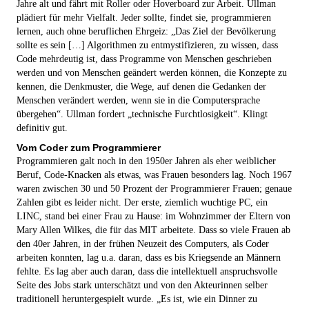
Jahre alt und fährt mit Roller oder Hoverboard zur Arbeit. Ullman
plädiert für mehr Vielfalt. Jeder sollte, findet sie, programmieren
lernen, auch ohne beruflichen Ehrgeiz: „Das Ziel der Bevölkerung
sollte es sein […] Algorithmen zu entmystifizieren, zu wissen, dass
Code mehrdeutig ist, dass Programme von Menschen geschrieben
werden und von Menschen geändert werden können, die Konzepte zu
kennen, die Denkmuster, die Wege, auf denen die Gedanken der
Menschen verändert werden, wenn sie in die Computersprache
übergehen“. Ullman fordert „technische Furchtlosigkeit“. Klingt
definitiv gut.
Vom Coder zum Programmierer
Programmieren galt noch in den 1950er Jahren als eher weiblicher
Beruf, Code-Knacken als etwas, was Frauen besonders lag. Noch 1967
waren zwischen 30 und 50 Prozent der Programmierer Frauen; genaue
Zahlen gibt es leider nicht. Der erste, ziemlich wuchtige PC, ein
LINC, stand bei einer Frau zu Hause: im Wohnzimmer der Eltern von
Mary Allen Wilkes, die für das MIT arbeitete. Dass so viele Frauen ab
den 40er Jahren, in der frühen Neuzeit des Computers, als Coder
arbeiten konnten, lag u.a. daran, dass es bis Kriegsende an Männern
fehlte. Es lag aber auch daran, dass die intellektuell anspruchsvolle
Seite des Jobs stark unterschätzt und von den Akteurinnen selber
traditionell heruntergespielt wurde. „Es ist, wie ein Dinner zu