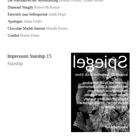
Die Alternativen der Mobilisierung
Helmut Draxler, Ariane Müller
Diamond Stingily
Robert McKenzie
Entwürfe zum Selbstporträt
Judith Hopf
Apologies
Julian Göthe
Chocolate Marble Internet
Mandla Reuter
Untitled
Martin Ebner
Impressum Starship 15
Starship