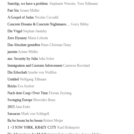
Starship, we have a problem.
Stephanie Wurster, Vera Tollmann
Part Six
Ariane Müller
A Gospel of Judas
Nicolas Ceccaldi
Concrete Dreams & Concrete Nightmares…
Gerry Bibby
Die Vögel
Stephan Janitzky
Zero Dynasty
Maria Loboda
Das Absolute genießen
Hans-Christian Dany
jasenin
Ariane Müller
aus: Security by Julia
Julia Scher
Immigration and Customs Inforcement
Cameron Rowland
Die Erbschaft
Amelie von Wulffen
Untitled
Wolfgang Tillmans
Bricks
Eva Seufert
Nach dem Coup / Over Time
Florian Zeyfang
Swinging Europe
Mercedes Bunz
2015
Jana Euler
Sassacus
Mark von Schlegell
Ba bo boom ba bo boom
Robert Meijer
1 <3 N3W Y0RK, KR4ZY C1TY
Karl Holmqvist