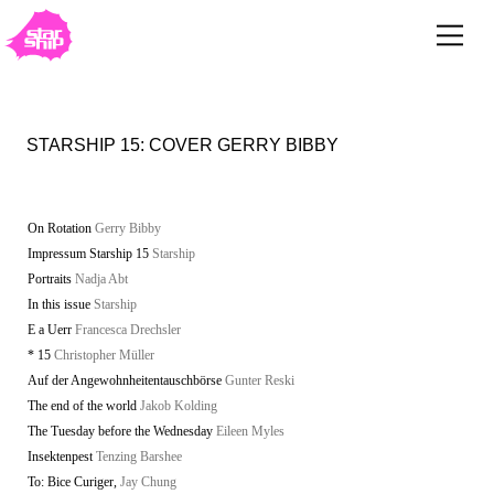
STARSHIP 15: COVER GERRY BIBBY
On Rotation
Gerry Bibby
Impressum Starship 15
Starship
Portraits
Nadja Abt
In this issue
Starship
E a Uerr
Francesca Drechsler
* 15
Christopher Müller
Auf der Angewohnheitentauschbörse
Gunter Reski
The end of the world
Jakob Kolding
The Tuesday before the Wednesday
Eileen Myles
Insektenpest
Tenzing Barshee
To: Bice Curiger,
Jay Chung