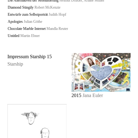
Die Alternativen der Mobilisierung
Helmut Draxler, Ariane Müller
Diamond Stingily
Robert McKenzie
Entwürfe zum Selbstporträt
Judith Hopf
Apologies
Julian Göthe
Chocolate Marble Internet
Mandla Reuter
Untitled
Martin Ebner
Impressum Starship 15
Starship
2015
Jana Euler