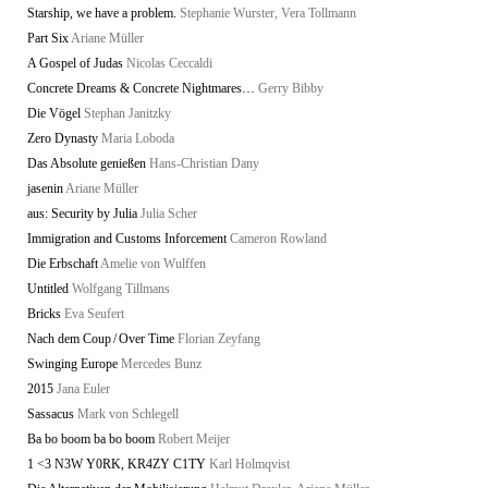
Starship, we have a problem.
Stephanie Wurster, Vera Tollmann
Part Six
Ariane Müller
A Gospel of Judas
Nicolas Ceccaldi
Concrete Dreams & Concrete Nightmares…
Gerry Bibby
Die Vögel
Stephan Janitzky
Zero Dynasty
Maria Loboda
Das Absolute genießen
Hans-Christian Dany
jasenin
Ariane Müller
aus: Security by Julia
Julia Scher
Immigration and Customs Inforcement
Cameron Rowland
Die Erbschaft
Amelie von Wulffen
Untitled
Wolfgang Tillmans
Bricks
Eva Seufert
Nach dem Coup / Over Time
Florian Zeyfang
Swinging Europe
Mercedes Bunz
2015
Jana Euler
Sassacus
Mark von Schlegell
Ba bo boom ba bo boom
Robert Meijer
1 <3 N3W Y0RK, KR4ZY C1TY
Karl Holmqvist