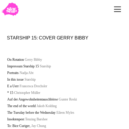
STARSHIP 15: COVER GERRY BIBBY
On Rotation
Gerry Bibby
Impressum Starship 15
Starship
Portraits
Nadja Abt
In this issue
Starship
E a Uerr
Francesca Drechsler
* 15
Christopher Müller
Auf der Angewohnheitentauschbörse
Gunter Reski
The end of the world
Jakob Kolding
The Tuesday before the Wednesday
Eileen Myles
Insektenpest
Tenzing Barshee
To: Bice Curiger,
Jay Chung