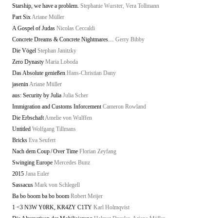
Starship, we have a problem.
Stephanie Wurster, Vera Tollmann
Part Six
Ariane Müller
A Gospel of Judas
Nicolas Ceccaldi
Concrete Dreams & Concrete Nightmares…
Gerry Bibby
Die Vögel
Stephan Janitzky
Zero Dynasty
Maria Loboda
Das Absolute genießen
Hans-Christian Dany
jasenin
Ariane Müller
aus: Security by Julia
Julia Scher
Immigration and Customs Inforcement
Cameron Rowland
Die Erbschaft
Amelie von Wulffen
Untitled
Wolfgang Tillmans
Bricks
Eva Seufert
Nach dem Coup / Over Time
Florian Zeyfang
Swinging Europe
Mercedes Bunz
2015
Jana Euler
Sassacus
Mark von Schlegell
Ba bo boom ba bo boom
Robert Meijer
1 <3 N3W Y0RK, KR4ZY C1TY
Karl Holmqvist