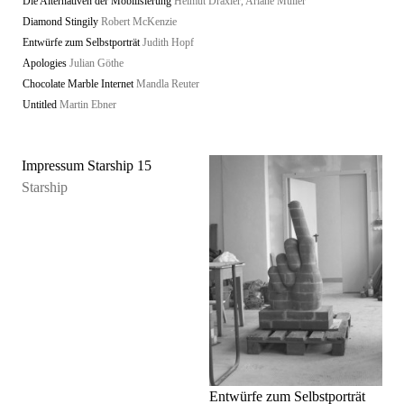
Die Alternativen der Mobilisierung
Helmut Draxler, Ariane Müller
Diamond Stingily
Robert McKenzie
Entwürfe zum Selbstporträt
Judith Hopf
Apologies
Julian Göthe
Chocolate Marble Internet
Mandla Reuter
Untitled
Martin Ebner
Impressum Starship 15
Starship
Entwürfe zum Selbstporträt