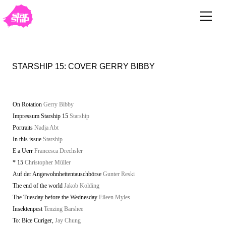
STARSHIP 15: COVER GERRY BIBBY
On Rotation
Gerry Bibby
Impressum Starship 15
Starship
Portraits
Nadja Abt
In this issue
Starship
E a Uerr
Francesca Drechsler
* 15
Christopher Müller
Auf der Angewohnheitentauschbörse
Gunter Reski
The end of the world
Jakob Kolding
The Tuesday before the Wednesday
Eileen Myles
Insektenpest
Tenzing Barshee
To: Bice Curiger,
Jay Chung