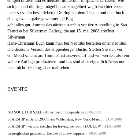
einigen bildern und es meistert immerhin, in sprache zu fassen, wie
sich jemand die fingernägel bis aufs nagelbett wegfrisst (hier eben
nicht so schön beschrieben). De:Bug hat dem Thema und dem buch
eine ganze ausgabe gewidmet.
de:Bug
geht alles gut, kommt das nächste starship vor der Ausstellung in San
Franciso bei Silverman Gallery, die am 15. mai 2008 eröffnet.
Silverman
Hans-Christians Buch kann man bei Nautilus bestellen unter
nautilus
.
Die deutsche Version des Kippenberger Buchs, Stellen Sie sich vor,
ein Mond scheint am Himmel, ist ausverkauft und wir werden also ein
weitere Auflage produzieren. und das sind alles eigentlich News und
noch nicht der blog, aber mal sehen.
EVENTS
NO SOUL FOR SALE - A Festival of Independents
20.06.2009
STARSHIP at Berlin 2000, Pace Wildenstein, New York, March...
13.04.2009
STARSHIP - various sketches for leaving the room / LUDLOW...
24.08.2008
Seinesgleichen geschieht / The like of it now happens,...
09.08.2008