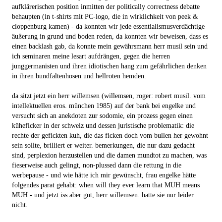
aufklärerischen position inmitten der politically correctness debatte
behaupten (in t-shirts mit PC-logo, die in wirklichkeit von peek &
cloppenburg kamen) - da konnten wir jede essentialismusverdächtige
äußerung in grund und boden reden, da konnten wir beweisen, dass es
einen backlash gab, da konnte mein gewährsmann herr musil sein und
ich seminaren meine lesart aufdrängen, gegen die herren
junggermanisten und ihren idiotischen hang zum gefährlichen denken
in ihren bundfaltenhosen und hellroten hemden.
da sitzt jetzt ein herr willemsen (willemsen, roger: robert musil. vom
intellektuellen eros. münchen 1985) auf der bank bei engelke und
versucht sich an anekdoten zur sodomie, ein prozess gegen einen
küheficker in der schweiz und dessen juristische problematik: die
rechte der gefickten kuh, die das ficken doch vom bullen her gewohnt
sein sollte, brilliert er weiter. bemerkungen, die nur dazu gedacht
sind, perplexion herzustellen und die damen mundtot zu machen, was
fieserweise auch gelingt, non-plussed dann die rettung in die
werbepause - und wie hätte ich mir gewünscht, frau engelke hätte
folgendes parat gehabt: when will they ever learn that MUH means
MUH - und jetzt iss aber gut, herr willemsen. hatte sie nur leider
nicht.