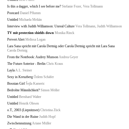
Is this a dagger, which I see before me?
Stefanie Fezer, Vera Tollmann
Postcard
Daniel Pflumm
Untitled
Michaela Melián
Interview with Judith Williamson: Unreal Culture
Vera Tollmann, Judith Williamson
TV mit protection shields down
Monika Rinck
Pervert Alert
Melissa Logan
Lara Sana spricht mit Carola Dertnig oder Carola Dertnig spricht mit Lara Sana
Carola Dertnig
From the Notebook: Audrey Munson
Andrea Geyer
The Future Anterior - Berlin
Chris Kraus
Layla
A.L. Steiner
Sexy in Kreuzberg
Özlem Schäfer
Bosnian Girl
Šejla Kameric
Bedrohte Männlichkeit?
Simon Möller
Untitled
Bernhard Walter
Untitled
Henrik Olesen
o.T., 2003 (Liepnitzsee)
Christina Zück
Die Wand in der Ruine
Judith Hopf
Zwischennutzung
Ariane Müller