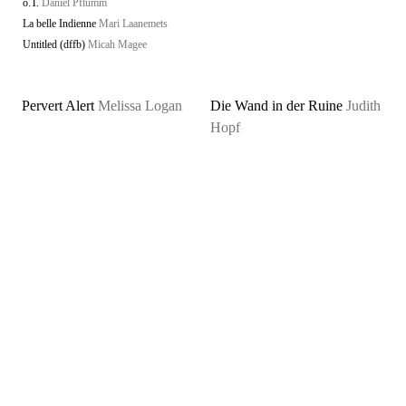
o.T.
Daniel Pflumm
La belle Indienne
Mari Laanemets
Untitled (dffb)
Micah Magee
Pervert Alert
Melissa Logan
Die Wand in der Ruine
Judith
Hopf
Die Morschen
Monika Rinck