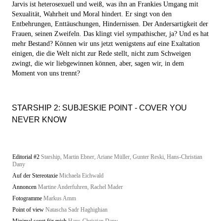
Jarvis ist heterosexuell und weiß, was ihn an Frankies Umgang mit
Sexualität, Wahrheit und Moral hindert. Er singt von den
Entbehrungen, Enttäuschungen, Hindernissen. Der Andersartigkeit der
Frauen, seinen Zweifeln. Das klingt viel sympathischer, ja? Und es hat
mehr Bestand? Können wir uns jetzt wenigstens auf eine Exaltation
einigen, die die Welt nicht zur Rede stellt, nicht zum Schweigen
zwingt, die wir liebgewinnen können, aber, sagen wir, in dem
Moment von uns trennt?
STARSHIP 2: SUBJESKIE POINT - COVER YOU
NEVER KNOW
Editorial #2
Starship, Martin Ebner, Ariane Müller, Gunter Reski, Hans-Christian
Dany
Auf der Stereotaxie
Michaela Eichwald
Annoncen
Martine Anderfuhren, Rachel Mader
Fotogramme
Markus Amm
Point of view
Natascha Sadr Haghighian
Minimal sorgt für mich
Hans-Christian Dany