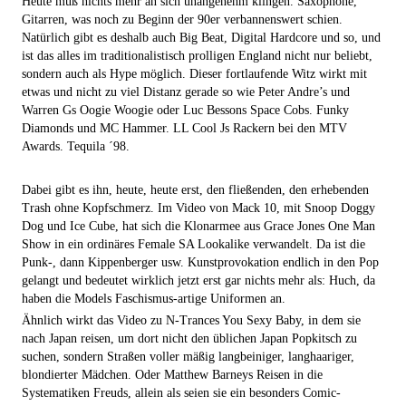
Heute muß nichts mehr an sich unangenehm klingen. Saxophone,
Gitarren, was noch zu Beginn der 90er verbannenswert schien.
Natürlich gibt es deshalb auch Big Beat, Digital Hardcore und so, und
ist das alles im traditionalistisch prolligen England nicht nur beliebt,
sondern auch als Hype möglich. Dieser fortlaufende Witz wirkt mit
etwas und nicht zu viel Distanz gerade so wie Peter Andre’s und
Warren Gs Oogie Woogie oder Luc Bessons Space Cobs. Funky
Diamonds und MC Hammer. LL Cool Js Rackern bei den MTV
Awards. Tequila ´98.
Dabei gibt es ihn, heute, heute erst, den fließenden, den erhebenden
Trash ohne Kopfschmerz. Im Video von Mack 10, mit Snoop Doggy
Dog und Ice Cube, hat sich die Klonarmee aus Grace Jones One Man
Show in ein ordinäres Female SA Lookalike verwandelt. Da ist die
Punk-, dann Kippenberger usw. Kunstprovokation endlich in den Pop
gelangt und bedeutet wirklich jetzt erst gar nichts mehr als: Huch, da
haben die Models Faschismus-artige Uniformen an.
Ähnlich wirkt das Video zu N-Trances You Sexy Baby, in dem sie
nach Japan reisen, um dort nicht den üblichen Japan Popkitsch zu
suchen, sondern Straßen voller mäßig langbeiniger, langhaariger,
blondierter Mädchen. Oder Matthew Barneys Reisen in die
Systematiken Freuds, allein als seien sie ein besonders Comic-