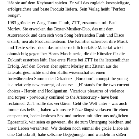
läßt sie auf dem Keyboard spielen. Er will das zugleich kostspieligste,
erfolgreichste und beste Produkt liefern. Sein Verlag heißt “Perfect
Songs”.
1983 gründet er Zang Tuum Tumb, ZTT, zusammen mit Paul
Morley. Sie erwecken das Texter-Musiker-Duo, das mit dem
Autorenrock und dem sich vom Song befreienden Funk und Disco
erstarb, neu als Produzententeam. Die Künstler schreiben ihre Musik
und Texte selbst, doch das urheberrechtlich erfaßte Material wirkt
ohnmächtig gegenüber Horns Maschinerie, die die Künstler für die
Zukunft ersterben läßt. Ihre erste Platte bei ZTT ist ihr letztendlicher
Erfolg. Auf den Covern aber spinnt Morley mit Zitaten aus der
Literaturgeschichte und den Kulturwissenschaften einen
fortwährenden Summs der Dekadenz: ,Boredom’ amongst the young
is a relatively new concept, of course... ,H’ stands for ihe two current
choices - Heroin and Hooliganism. Vicarious pleasures of violence
and torper - previously confined to the Aristocrucy - have been
reclaimed. ZTT sollte das verklären: Geht die Welt unter - was auch
immer das heißt -, haben wir unsere Plätze längst verlassen für einen
entspannten, bedenkenlosen Sex und meinen mit aller uns möglichen
Egozentrik, wir seien es gewesen, die sie zum Untergang brächten und
unser Leben verzehrten. Wir denken noch einmal die große Liebe als
eine Gotteskraft, habe seltsame Begegnungen und wandeln in süßen