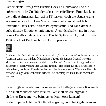
Erinnerungen.
Der eklatante Erfolg von Frankie Goes To Hollywood und die
außerordentliche Qualität der sehr unterschiedlichen Produkte kann
wohl die Aufmerksamkeit auf ZTT lenken, doch die Begeisterung
erwärmt sich nicht. Diese Musik, dieses Gebaren ist wirklich
unterkühlt, kein Düsseldorfer Phlegmatismus, und kann deshalb
aufwühlende Emotionen mit langem Atem durcheilen und in ihren
feinen Details erlebbar machen. Das ist Spätromantik, und ihr Futter
1984 war Burt Bacharach und Bruce Springsteen.
Auch in Julie Burchills wieder erscheinender ,,Modern Review” ist bei aller präzisen
Aversion gegen die mittlere Mittelklasse-Jugend die jüngere Jugend nur eine
kitschige Franse am unteren Rand der Gesellschaft. Als sei die Teenagerzeit ein
allgemeines, doch vereinzeltes Geängstigtsein - emotional nur an die PlayStation
gebunden -, das lauter Einzelkämpfer des Überlebens erzeugt. Weise aus Not, die
erst am College vom Wohlstand zersetzt und nachträglich nicht mehr erwachsen
werden.
Eine Single ist weiterhin nur unwesentlich billiger als eine Kinokarte.
Sie dauert vielleicht vier Minuten. Wirst du sie dreißigmal in
ähnlicher Erregung wie beim ersten Mal hören können?
In der Popmusik ist die Sublimation gering und bleibt gebunden an