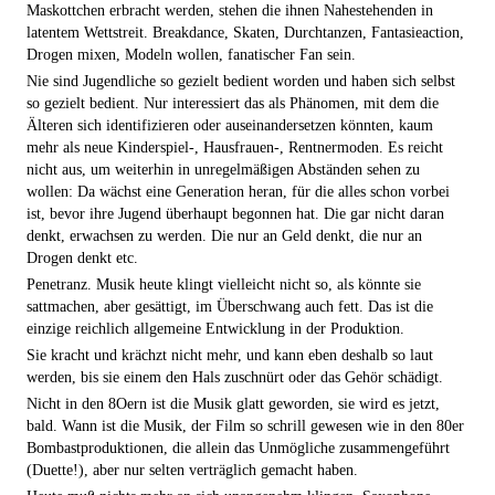
Maskottchen erbracht werden, stehen die ihnen Nahestehenden in
latentem Wettstreit. Breakdance, Skaten, Durchtanzen, Fantasieaction,
Drogen mixen, Modeln wollen, fanatischer Fan sein.
Nie sind Jugendliche so gezielt bedient worden und haben sich selbst
so gezielt bedient. Nur interessiert das als Phänomen, mit dem die
Älteren sich identifizieren oder auseinandersetzen könnten, kaum
mehr als neue Kinderspiel-, Hausfrauen-, Rentnermoden. Es reicht
nicht aus, um weiterhin in unregelmäßigen Abständen sehen zu
wollen: Da wächst eine Generation heran, für die alles schon vorbei
ist, bevor ihre Jugend überhaupt begonnen hat. Die gar nicht daran
denkt, erwachsen zu werden. Die nur an Geld denkt, die nur an
Drogen denkt etc.
Penetranz. Musik heute klingt vielleicht nicht so, als könnte sie
sattmachen, aber gesättigt, im Überschwang auch fett. Das ist die
einzige reichlich allgemeine Entwicklung in der Produktion.
Sie kracht und krächzt nicht mehr, und kann eben deshalb so laut
werden, bis sie einem den Hals zuschnürt oder das Gehör schädigt.
Nicht in den 8Oern ist die Musik glatt geworden, sie wird es jetzt,
bald. Wann ist die Musik, der Film so schrill gewesen wie in den 80er
Bombastproduktionen, die allein das Unmögliche zusammengeführt
(Duette!), aber nur selten verträglich gemacht haben.