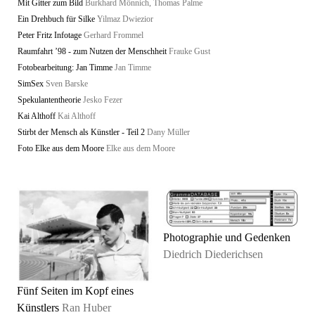
Mit Gitter zum Bild
Burkhard Mönnich, Thomas Palme
Ein Drehbuch für Silke
Yilmaz Dwiezior
Peter Fritz Infotage
Gerhard Frommel
Raumfahrt ’98 - zum Nutzen der Menschheit
Frauke Gust
Fotobearbeitung: Jan Timme
Jan Timme
SimSex
Sven Barske
Spekulantentheorie
Jesko Fezer
Kai Althoff
Kai Althoff
Stirbt der Mensch als Künstler - Teil 2
Dany Müller
Foto Elke aus dem Moore
Elke aus dem Moore
Photographie und Gedenken
Diedrich Diederichsen
Fünf Seiten im Kopf eines
Künstlers
Ran Huber