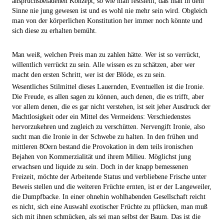
anspruchsbeladenen Konzept, so wie man feststellt, daß man in dem
Sinne nie jung gewesen ist und es wohl nie mehr sein wird. Obgleich
man von der körperlichen Konstitution her immer noch könnte und
sich diese zu erhalten bemüht.
Man weiß, welchen Preis man zu zahlen hätte. Wer ist so verrückt,
willentlich verrückt zu sein. Alle wissen es zu schätzen, aber wer
macht den ersten Schritt, wer ist der Blöde, es zu sein.
Wesentliches Stilmittel dieses Lauernden, Eventuellen ist die Ironie.
Die Freude, es allen sagen zu können, auch denen, die es trifft, aber
vor allem denen, die es gar nicht verstehen, ist seit jeher Ausdruck der
Machtlosigkeit oder ein Mittel des Vermeidens: Verschiedenstes
hervorzukehren und zugleich zu verschütten. Nervengift Ironie, also
sucht man die Ironie in der Schwebe zu halten. In den frühen und
mittleren 8Oern bestand die Provokation in dem teils ironischen
Bejahen von Kommerzialität und ihrem Milieu. Möglichst jung
erwachsen und liquide zu sein. Doch in der knapp bemessenen
Freizeit, möchte der Arbeitende Status und verbliebene Frische unter
Beweis stellen und die weiteren Früchte ernten, ist er der Langeweiler,
die Dumpfbacke. In einer ohnehin wohlhabenden Gesellschaft reicht
es nicht, sich eine Auswahl exotischer Früchte zu pflücken, man muß
sich mit ihnen schmücken, als sei man selbst der Baum. Das ist die