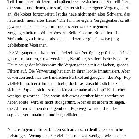
Teil-Ironie der mittleren und späten 90er. Zwischen den Skurrilitäten,
die waren, und denen, die sind, deutet sich eine eigene Vergangenheit
an, die kokett fortschreitet. Ist das neue nicht mein altes Schwarz, das
neue nicht mein altes Hemd? Die für ihre eigene Vergangenheit zu alt
gewordenen suchen sich mit noch weiter zurückliegenden
Vergangenheiten - Wilder Westen, Belle Epoque, Bohemien - in
Verbindung zu bringen, als seien sie deren vergleichsweise jung
gebliebenen Veteranen.
Die Vergangenheit ist unserer Freizeit zur Verfügung geöffnet. Früher
gab es Imitatoren, Coverversionen, Kostüme, sektiererische Fanclubs.
Heute saugt der Mainstream die Vergangenheit mit einfachen, groben
Filtern auf. Die Verwertung hat sich in ihrer Ironie immunisiert. Aber
es werden auch nur die handlichen Partikel aufgesogen - der Pop. Pop
vielleicht auch erst im nachhinein, doch fast ausschließlich bezieht
sich der Pop auf sich. Ist nicht längst beinahe alles Pop? Es ist eher
weniger geworden. Und wenn sich etwas darüber hinaus verbreitet
haben sollte, wird es nicht rückgeführt. Aber es ist albern zu sagen,
die Älteren nähmen der Jugend den Pop weg, würden das alles
sogleich vereinnahmen und bagatellisieren.
Neuere Jugendkulturen binden sich an außerordentliche sportliche
Leistungen. Wenngleich sie vielleicht nur von wenigen wie lebende