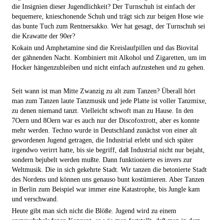
die Insignien dieser Jugendlichkeit? Der Turnschuh ist einfach der
bequemere, knieschonende Schuh und trägt sich zur beigen Hose wie
das bunte Tuch zum Rentnersakko. Wer hat gesagt, der Turnschuh sei
die Krawatte der 90er?
Kokain und Amphetamine sind die Kreislaufpillen und das Biovital
der gähnenden Nacht. Kombiniert mit Alkohol und Zigaretten, um im
Hocker hängenzubleiben und nicht einfach aufzustehen und zu gehen.
Seit wann ist man Mitte Zwanzig zu alt zum Tanzen? Überall hört
man zum Tanzen laute Tanzmusik und jede Platte ist voller Tanzmixe,
zu denen niemand tanzt. Vielleicht schwoft man zu Hause. In den
7Oern und 8Oern war es auch nur der Discofoxtrott, aber es konnte
mehr werden. Techno wurde in Deutschland zunächst von einer alt
gewordenen Jugend getragen, die Industrial erlebt und sich später
irgendwo verirrt hatte, bis sie begriff, daß Industrial nicht nur bejaht,
sondern bejubelt werden mußte. Dann funktionierte es invers zur
Weltmusik. Die in sich gekehrte Stadt. Wir tanzen die betonierte Stadt
des Nordens und können uns genauso bunt kostümieren. Aber Tanzen
in Berlin zum Beispiel war immer eine Katastrophe, bis Jungle kam
und verschwand.
Heute gibt man sich nicht die Blöße. Jugend wird zu einem