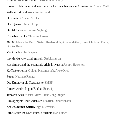
Einige zerfahrenen Gedanken um die Berliner Institution Kunstwerke
Ariane Müller
Volltext mit Bildboom
Gunter Reski
Das Institut
Ariane Müller
Don Quixote
Judith Hopf
Digital Saniarts
Florian Zeyfang
Christine Lemke
Christine Lemke
40.000
Mercedes Bunz, Stefan Heidenreich, Ariane Müller, Hans-Christian Dany,
Gunter Reski
Vis à vis
Nicolas Siepen
Reykjaviks city children
Egill Saebjornsson
Russian art and the economic crisis in Russia
Joseph Backstein
Kofferökonomie
Gülsün Karamustafa, Ayse Öncü
Poster
Nathalie Richter
Die Kuratorin als Toastmaster
SMEK
Immer wieder fragen Bücher
Starship
Tanzania Aids
Marisa Maza, Hans-Jörg Dilger
Photographie und Gedenken
Diedrich Diederichsen
Schieß deinen Schuß
Ingo Niermann
Fünf Seiten im Kopf eines Künstlers
Ran Huber