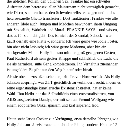
die üblichen Rollen, den üblichen Sex. Frankie hat ein schwules
Auftreten dem heterosexuellen Mainstream nicht verträglich gemacht,
wie Disco, sondern hat es den Schwulen selbst entzogen und in das
heterosexuelle Ghetto transferiert. Dort funktioniert Frankie wie alle
anderen Idole auch. Jungen und Mädchen bewundern ihren Umgang
mit Sexualität, Wahrheit und Moral -FRANKIE SAYS - und wissen,
daß es für sie nicht geht. Das ist nicht der Skandal, Schock - wer
kauft deshalb eine Platte -, sondern: Ich wäre gerne wie Jodie Foster,
bin aber nicht lesbisch; ich wäre gerne Madonna, aber bin ein
stockgerader Mann. Holly Johnson mit den groß gezogenen Gesten,
Paul Rutherford als sein großer Knappe und schließlich die Lads, die
sie als harmlose, süße Gang komplettieren. Ihr Verhältnis zueinander
ist ungeklärt. Es gibt nur den Weg hinauf oder hinab.
Als sie oben anzustoßen scheinen, tritt Trevor Horn zurück. Als Holly
Johnson abspringt, was ZTT gerichtlich zu verhindern sucht, indem es
seine eigenständige künstlerische Existenz abstreitet, hat er keine
Wahl. Ihm bleibt nur das Selbstbildnis eines entsexualisierten, von
AIDS ausgezehrten Dandys, der mit seinem Freund Wolfgang wie
einem adoptierten Onkel sparsam und kräftesparend lebt.
Heute steht Jarvis Cocker zur Verfügung, etwa derselbe Jahrgang wie
Holly Johnson. Jarvis brauchte nicht eine Platte, sondern 10 oder 12.