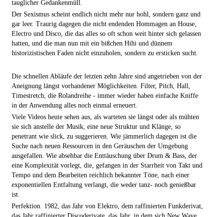
tauglicher Gedankenmüll.
Der Sexismus scheint endlich nicht mehr nur hohl, sondern ganz und
gar leer. Traurig dagegen die nicht endenden Hommagen an House,
Electro und Disco, die das alles so oft schon weit hinter sich gelassen
hatten, und die man nun mit ein bißchen Hihi und dünnem
historizistischen Faden nicht einzuholen, sondern zu ersticken sucht.
Die schnellen Abläufe der letzten zehn Jahre sind angetrieben von der
Aneignung längst vorhandener Möglichkeiten. Filter, Pitch, Hall,
Timestretch, die Rolandreihe - immer wieder haben einfache Kniffe
in der Anwendung alles noch einmal erneuert.
Viele Videos heute sehen aus, als warteten sie längst oder als mühten
sie sich anstelle der Musik, eine neue Struktur und Klänge, so
penetrant wie slick, zu suggerieren. Wie jämmerlich dagegen ist die
Suche nach neuen Ressourcen in den Geräuschen der Umgebung
ausgefallen. Wie absehbar die Enttäuschung über Drum & Bass, der
eine Komplexität vorlegt, die, gefangen in der Starrheit von Takt und
Tempo und dem Bearbeiten reichlich bekannter Töne, nach einer
exponentiellen Entfaltung verlangt, die weder tanz- noch genießbar
ist.
Perfektion. 1982, das Jahr von Elektro, dem raffinierten Funkderivat,
das Jahr raffinierter Discoderivate, das Jahr, in dem sich New Wave