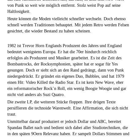
von Punk so weit wie möglich entfernt. Stolz weist Pop auf seine
Haltlosigkeit.
Heute können die Moden vielleicht schneller wechseln. Doch ebenso
schnell werden Traditionen behauptet. Mit jedem Retro werden Felsen
gesichtet, die wieder Bestand zu haben scheinen.
1982 ist Trevor Horn Englands Produzent des Jahres und England
bedeutet wenigstens Europa. Er hat die 70er hindurch reichlich
erfolglos als Produzent und Musiker gearbeitet. Es ist die Zeit des
Bombastrocks, der Rocksymphonien, später hat er sogar für Yes
gesungen. Doch er sieht sich an den Rand gedrängt, dann von Punk
niedergedrückt. Er gründet ein eigenes Duo, Bubbles, und hat 1979
einen Hit: Video Killed the Radio Star. Es ist kein New Wave, eher
ein reformatorischer Rock’n Roll, ein wenig Boogie Woogie und gar
nicht viel anders als Suzi Quatro.
Die zweite LP, die weiteren Stücke floppen. Ihre drögen Texte
persiflieren die technoide Warenwelt. Eine Affirmation, die sich nicht
traut.
Unmittelbar darauf produziert er jedoch Dollar und ABC, bereitet
Spandau Ballet nach und bedient sich dabei aller Studiotechniken, die
in den späten 9Oern Relevanz haben. Er sampelt Dollars Stimmen und